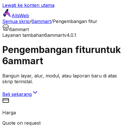
Lewati ke konten utama
AllsWeb
Semua skrip
/
6ammart
/
Pengembangan fitur
6ammart
Layanan tambahan
6ammart
v4.0.1
Pengembangan fitur
untuk
6ammart
Bangun layar, alur, modul, atau laporan baru di atas
skrip terinstal.
Beli sekarang
Harga
Quote on request