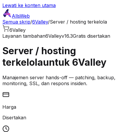
Lewati ke konten utama
AllsWeb
Semua skrip
/
6Valley
/
Server / hosting terkelola
6Valley
Layanan tambahan
6Valley
v16.3
Gratis disertakan
Server / hosting
terkelola
untuk 6Valley
Manajemen server hands-off — patching, backup,
monitoring, SSL, dan respons insiden.
Harga
Disertakan