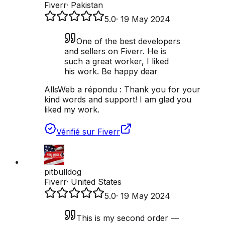
Fiverr
·
Pakistan
5.0
·
19 May 2024
One of the best developers
and sellers on Fiverr. He is
such a great worker, I liked
his work. Be happy dear
AllsWeb a répondu :
Thank you for your
kind words and support! I am glad you
liked my work.
Vérifié sur Fiverr
pitbulldog
Fiverr
·
United States
5.0
·
19 May 2024
This is my second order —