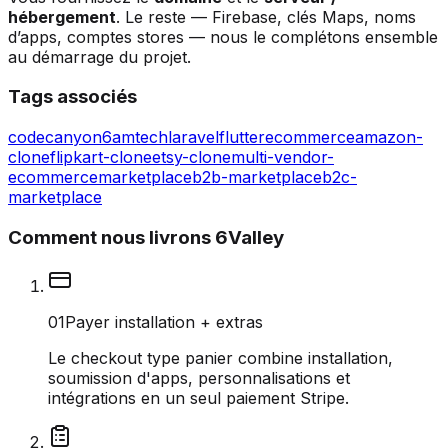
hébergement
. Le reste — Firebase, clés Maps, noms
d’apps, comptes stores — nous le complétons ensemble
au démarrage du projet.
Tags associés
codecanyon
6amtech
laravel
flutter
ecommerce
amazon-
clone
flipkart-clone
etsy-clone
multi-vendor-
ecommerce
marketplace
b2b-marketplace
b2c-
marketplace
Comment nous livrons 6Valley
0
1
Payer installation + extras
Le checkout type panier combine installation,
soumission d'apps, personnalisations et
intégrations en un seul paiement Stripe.