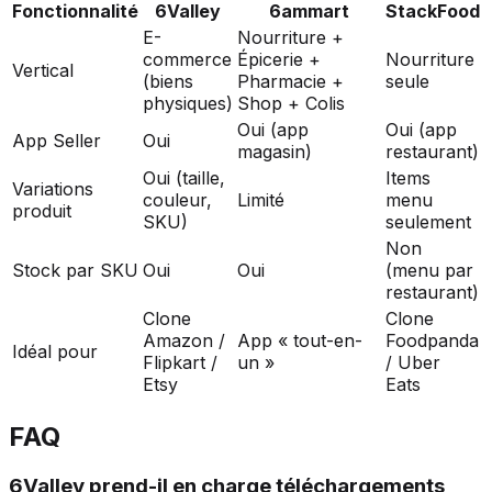
Fonctionnalité
6Valley
6ammart
StackFood
E-
Nourriture +
commerce
Épicerie +
Nourriture
Vertical
(biens
Pharmacie +
seule
physiques)
Shop + Colis
Oui (app
Oui (app
App Seller
Oui
magasin)
restaurant)
Oui (taille,
Items
Variations
couleur,
Limité
menu
produit
SKU)
seulement
Non
Stock par SKU
Oui
Oui
(menu par
restaurant)
Clone
Clone
Amazon /
App « tout-en-
Foodpanda
Idéal pour
Flipkart /
un »
/ Uber
Etsy
Eats
FAQ
6Valley prend-il en charge téléchargements