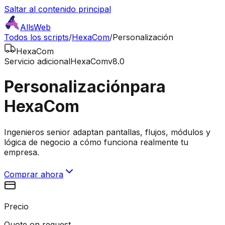
Saltar al contenido principal
AllsWeb
Todos los scripts
/
HexaCom
/
Personalización
HexaCom
Servicio adicional
HexaCom
v8.0
Personalización
para
HexaCom
Ingenieros senior adaptan pantallas, flujos, módulos y
lógica de negocio a cómo funciona realmente tu
empresa.
Comprar ahora
Precio
Quote on request