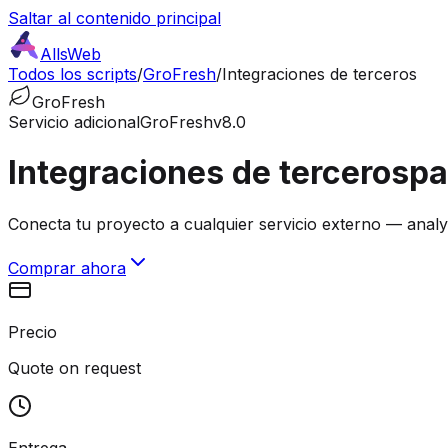
Saltar al contenido principal
AllsWeb
Todos los scripts
/
GroFresh
/
Integraciones de terceros
GroFresh
Servicio adicional
GroFresh
v8.0
Integraciones de terceros
pa
Conecta tu proyecto a cualquier servicio externo — analyt
Comprar ahora
Precio
Quote on request
Entrega