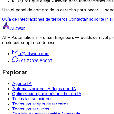
03
¿Por qué elegir AllsWeb para Integraciones de 
Usa el panel de compra de la derecha para pagar — sopo
Guía de Integraciones de terceros
·
Contactar soporte
·
Ir a
AllsWeb
AI + Automation + Human Engineers — builds de nivel prod
cualquier script o codebase.
hi@allsweb.com
+91 72328 80007
Explorar
Agente IA
Automatizaciones y flujos con IA
Optimización para búsqueda con IA
Todas las soluciones
Todos los scripts de terceros
Todos los servicios
Servicio de actualización / upgrade