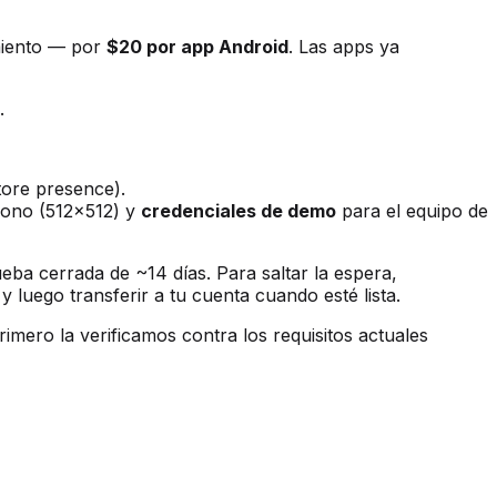
miento — por
$20 por app Android
. Las apps ya
.
tore presence).
icono (512×512) y
credenciales de demo
para el equipo de
ba cerrada de ~14 días. Para saltar la espera,
 luego transferir a tu cuenta cuando esté lista.
rimero la verificamos contra los requisitos actuales