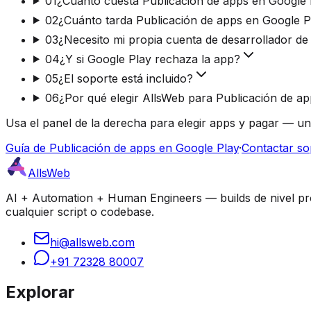
01
¿Cuánto cuesta Publicación de apps en Google
02
¿Cuánto tarda Publicación de apps en Google P
03
¿Necesito mi propia cuenta de desarrollador de
04
¿Y si Google Play rechaza la app?
05
¿El soporte está incluido?
06
¿Por qué elegir AllsWeb para Publicación de a
Usa el panel de la derecha para elegir apps y pagar — un
Guía de Publicación de apps en Google Play
·
Contactar so
AllsWeb
AI + Automation + Human Engineers — builds de nivel prod
cualquier script o codebase.
hi@allsweb.com
+91 72328 80007
Explorar