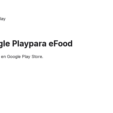
lay
le Play
para eFood
en Google Play Store.