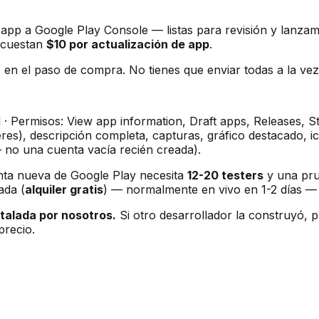
pp a Google Play Console — listas para revisión y lanza
o cuestan
$10 por actualización de app
.
en el paso de compra. No tienes que enviar todas a la vez
· Permisos: View app information, Draft apps, Releases, S
res), descripción completa, capturas, gráfico destacado, 
 no una cuenta vacía recién creada).
ta nueva de Google Play necesita
12-20 testers
y una prue
ada (
alquiler gratis
) — normalmente en vivo en 1-2 días — y
stalada por nosotros.
Si otro desarrollador la construyó, p
precio.