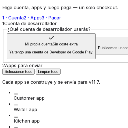
Elige cuenta, apps y luego paga — un solo checkout.
1 · Cuenta
2 · Apps
3 · Pagar
1
Cuenta de desarrollador
¿Qué cuenta de desarrollador usarás?
Mi propia cuenta
Sin coste extra
Publicamos usand
Ya tengo una cuenta de Developer de Google Play.
2
Apps para enviar
·
Seleccionar todo
Limpiar todo
Cada app se construye y se envía para
v11.7
.
Customer app
Waiter app
Kitchen app