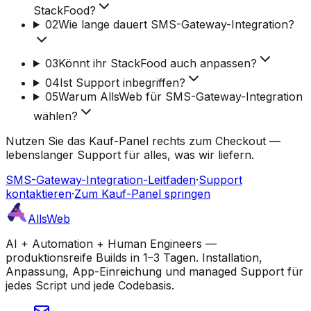
StackFood?
02
Wie lange dauert SMS-Gateway-Integration?
03
Könnt ihr StackFood auch anpassen?
04
Ist Support inbegriffen?
05
Warum AllsWeb für SMS-Gateway-Integration
wählen?
Nutzen Sie das Kauf-Panel rechts zum Checkout —
lebenslanger Support für alles, was wir liefern.
SMS-Gateway-Integration-Leitfaden
·
Support
kontaktieren
·
Zum Kauf-Panel springen
AllsWeb
AI + Automation + Human Engineers —
produktionsreife Builds in 1–3 Tagen. Installation,
Anpassung, App-Einreichung und managed Support für
jedes Script und jede Codebasis.