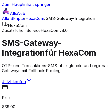
Zum Hauptinhalt springen
AllsWeb
Alle Skripte
/
HexaCom
/
SMS-Gateway-Integration
HexaCom
Zusätzlicher Service
HexaCom
v8.0
SMS-Gateway-
Integration
für HexaCom
OTP- und Transaktions-SMS über globale und regionale
Gateways mit Fallback-Routing.
Jetzt kaufen
Preis
$39.00