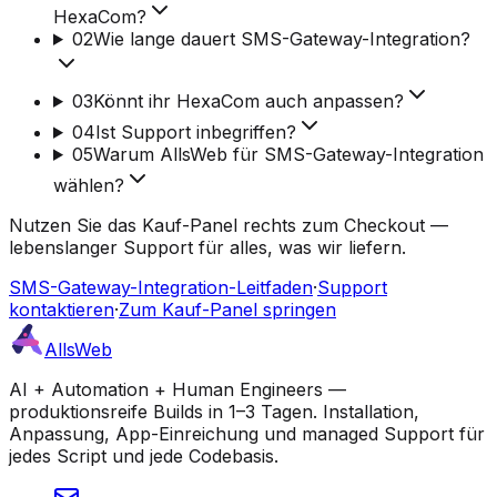
HexaCom?
02
Wie lange dauert SMS-Gateway-Integration?
03
Könnt ihr HexaCom auch anpassen?
04
Ist Support inbegriffen?
05
Warum AllsWeb für SMS-Gateway-Integration
wählen?
Nutzen Sie das Kauf-Panel rechts zum Checkout —
lebenslanger Support für alles, was wir liefern.
SMS-Gateway-Integration-Leitfaden
·
Support
kontaktieren
·
Zum Kauf-Panel springen
AllsWeb
AI + Automation + Human Engineers —
produktionsreife Builds in 1–3 Tagen. Installation,
Anpassung, App-Einreichung und managed Support für
jedes Script und jede Codebasis.