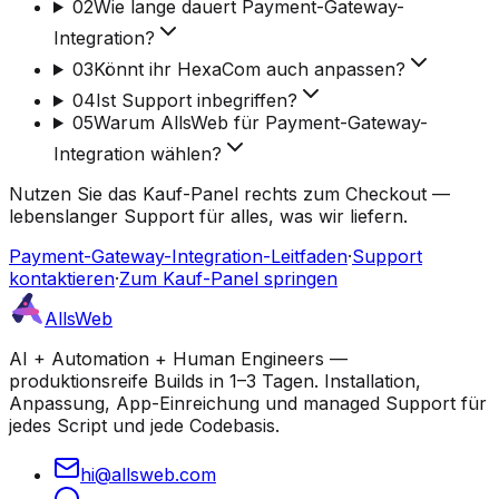
02
Wie lange dauert Payment-Gateway-
Integration?
03
Könnt ihr HexaCom auch anpassen?
04
Ist Support inbegriffen?
05
Warum AllsWeb für Payment-Gateway-
Integration wählen?
Nutzen Sie das Kauf-Panel rechts zum Checkout —
lebenslanger Support für alles, was wir liefern.
Payment-Gateway-Integration-Leitfaden
·
Support
kontaktieren
·
Zum Kauf-Panel springen
AllsWeb
AI + Automation + Human Engineers —
produktionsreife Builds in 1–3 Tagen. Installation,
Anpassung, App-Einreichung und managed Support für
jedes Script und jede Codebasis.
hi@allsweb.com