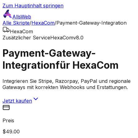
Zum Hauptinhalt springen
AllsWeb
Alle Skripte
/
HexaCom
/
Payment-Gateway-Integration
HexaCom
Zusätzlicher Service
HexaCom
v8.0
Payment-Gateway-
Integration
für HexaCom
Integrieren Sie Stripe, Razorpay, PayPal und regionale
Gateways mit korrekten Webhooks und Erstattungen.
Jetzt kaufen
Preis
$49.00