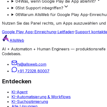
04
Was, wenn Google Play die App ablehnt?
05
Ist Support inbegriffen?
06
Warum AllsWeb für Google Play App-Einreich
Nutzen Sie das Panel rechts, um Apps auszuwählen und 
Google Play App-Einreichung-Leitfaden
·
Support kontakti
AllsWeb
AI + Automation + Human Engineers — produktionsreife Bu
Codebasis.
hi@allsweb.com
+91 72328 80007
Entdecken
KI-Agent
KI-Automatisierung & Workflows
KI-Suchoptimierung
Alle Lösungen