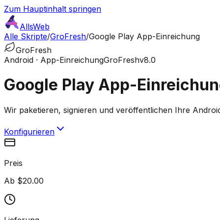
Zum Hauptinhalt springen
AllsWeb
Alle Skripte
/
GroFresh
/
Google Play App-Einreichung
GroFresh
Android · App-Einreichung
GroFresh
v8.0
Google Play App-Einreichu
Wir paketieren, signieren und veröffentlichen Ihre Andro
Konfigurieren
Preis
Ab $20.00
Lieferung