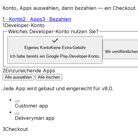
Konto, Apps auswählen, dann bezahlen — ein Checkout.
1 · Konto
2 · Apps
3 · Bezahlen
1
Developer-Konto
Welches Developer-Konto nutzen Sie?
Eigenes Konto
Keine Extra-Gebühr
Wir veröffentlich
Ich habe bereits ein Google Play-Developer-Konto.
2
Einzureichende Apps
·
Alle auswählen
Alle löschen
Jede App wird gebaut und eingereicht für
v8.0
.
Customer app
Deliveryman app
3
Checkout