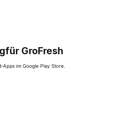
ng
für GroFresh
id-Apps im Google Play Store.