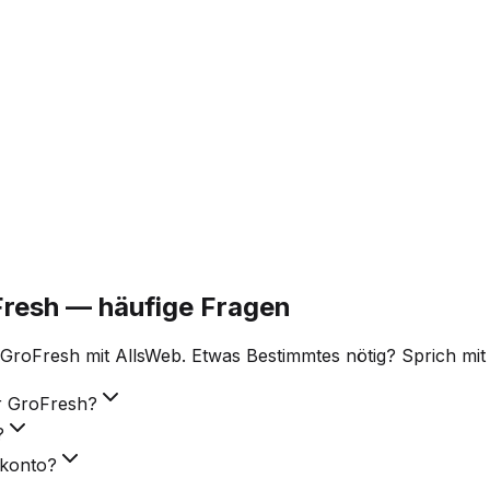
Fresh — häufige Fragen
GroFresh mit AllsWeb. Etwas Bestimmtes nötig? Sprich mi
ür GroFresh?
?
rkonto?