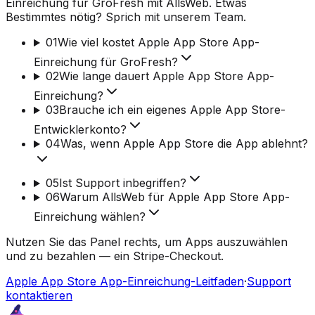
Einreichung für GroFresh mit AllsWeb. Etwas
Bestimmtes nötig? Sprich mit unserem Team.
01
Wie viel kostet Apple App Store App-
Einreichung für GroFresh?
02
Wie lange dauert Apple App Store App-
Einreichung?
03
Brauche ich ein eigenes Apple App Store-
Entwicklerkonto?
04
Was, wenn Apple App Store die App ablehnt?
05
Ist Support inbegriffen?
06
Warum AllsWeb für Apple App Store App-
Einreichung wählen?
Nutzen Sie das Panel rechts, um Apps auszuwählen
und zu bezahlen — ein Stripe-Checkout.
Apple App Store App-Einreichung-Leitfaden
·
Support
kontaktieren