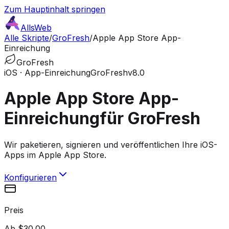
Zum Hauptinhalt springen
AllsWeb
Alle Skripte
/
GroFresh
/
Apple App Store App-
Einreichung
GroFresh
iOS · App-Einreichung
GroFresh
v8.0
Apple App Store App-
Einreichung
für GroFresh
Wir paketieren, signieren und veröffentlichen Ihre iOS-
Apps im Apple App Store.
Konfigurieren
Preis
Ab $30.00