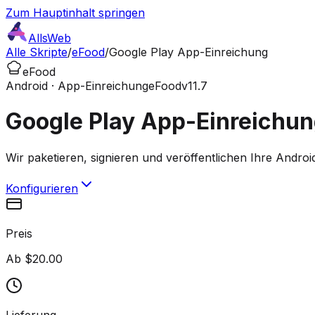
Zum Hauptinhalt springen
AllsWeb
Alle Skripte
/
eFood
/
Google Play App-Einreichung
eFood
Android · App-Einreichung
eFood
v11.7
Google Play App-Einreichu
Wir paketieren, signieren und veröffentlichen Ihre Andro
Konfigurieren
Preis
Ab $20.00
Lieferung