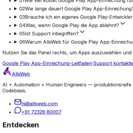
01
Wie viel kostet Google Play App-Einreichung fü
02
Wie lange dauert Google Play App-Einreichung
03
Brauche ich ein eigenes Google Play-Entwickle
04
Was, wenn Google Play die App ablehnt?
05
Ist Support inbegriffen?
06
Warum AllsWeb für Google Play App-Einreich
Nutzen Sie das Panel rechts, um Apps auszuwählen und 
Google Play App-Einreichung-Leitfaden
·
Support kontakti
AllsWeb
AI + Automation + Human Engineers — produktionsreife Bu
Codebasis.
hi@allsweb.com
+91 72328 80007
Entdecken