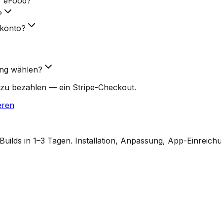
r eFood?
?
rkonto?
ung wählen?
zu bezahlen — ein Stripe-Checkout.
eren
ilds in 1–3 Tagen. Installation, Anpassung, App-Einreich