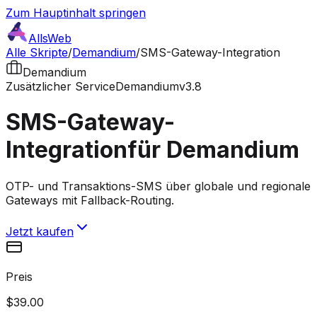
Zum Hauptinhalt springen
AllsWeb
Alle Skripte
/
Demandium
/
SMS-Gateway-Integration
Demandium
Zusätzlicher Service
Demandium
v3.8
SMS-Gateway-
Integration
für Demandium
OTP- und Transaktions-SMS über globale und regionale
Gateways mit Fallback-Routing.
Jetzt kaufen
Preis
$39.00