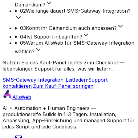
Demandium?
02
Wie lange dauert SMS-Gateway-Integration?
03
Könnt ihr Demandium auch anpassen?
04
Ist Support inbegriffen?
05
Warum AllsWeb für SMS-Gateway-Integration
wählen?
Nutzen Sie das Kauf-Panel rechts zum Checkout —
lebenslanger Support für alles, was wir liefern.
SMS-Gateway-Integration-Leitfaden
·
Support
kontaktieren
·
Zum Kauf-Panel springen
AllsWeb
AI + Automation + Human Engineers —
produktionsreife Builds in 1–3 Tagen. Installation,
Anpassung, App-Einreichung und managed Support für
jedes Script und jede Codebasis.