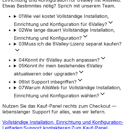
Einrichtung und Konfiguration für 6Valley mit AllsWeb.
Etwas Bestimmtes nötig? Sprich mit unserem Team.
01
Wie viel kostet Vollständige Installation,
Einrichtung und Konfiguration für 6Valley?
02
Wie lange dauert Vollständige Installation,
Einrichtung und Konfiguration?
03
Muss ich die 6Valley-Lizenz separat kaufen?
04
Könnt ihr 6Valley auch anpassen?
05
Könnt ihr mein bestehendes 6Valley
aktualisieren oder upgraden?
06
Ist Support inbegriffen?
07
Warum AllsWeb für Vollständige Installation,
Einrichtung und Konfiguration wählen?
Nutzen Sie das Kauf-Panel rechts zum Checkout —
lebenslanger Support für alles, was wir liefern.
Vollständige Installation, Einrichtung und Konfiguration-
Leitfaden
·
Support kontaktieren
·
Zum Kauf-Panel