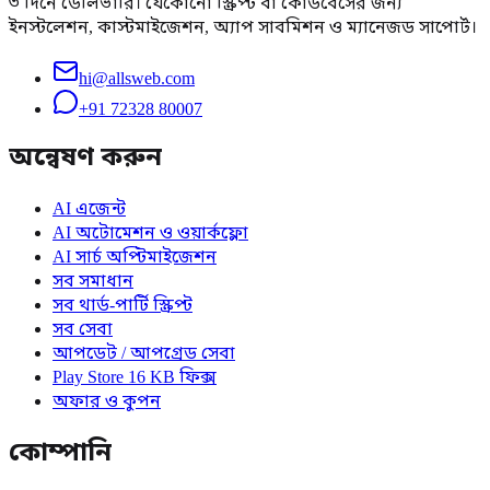
৩ দিনে ডেলিভারি। যেকোনো স্ক্রিপ্ট বা কোডবেসের জন্য
ইনস্টলেশন, কাস্টমাইজেশন, অ্যাপ সাবমিশন ও ম্যানেজড সাপোর্ট।
hi@allsweb.com
+91 72328 80007
অন্বেষণ করুন
AI এজেন্ট
AI অটোমেশন ও ওয়ার্কফ্লো
AI সার্চ অপ্টিমাইজেশন
সব সমাধান
সব থার্ড-পার্টি স্ক্রিপ্ট
সব সেবা
আপডেট / আপগ্রেড সেবা
Play Store 16 KB ফিক্স
অফার ও কুপন
কোম্পানি