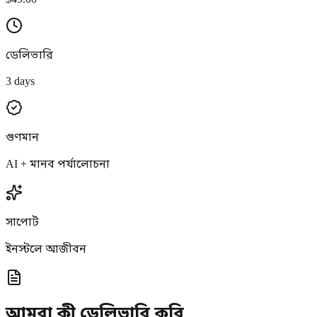
ডেলিভারি
3 days
গুণমান
AI + মানব পর্যালোচনা
সাপোর্ট
ইনস্টলে আজীবন
আমরা কী ডেলিভারি করি