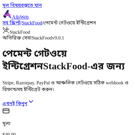
মূল বিষয়বস্তুতে যান
AllsWeb
সব স্ক্রিপ্ট
/
StackFood
/
পেমেন্ট গেটওয়ে ইন্টিগ্রেশন
StackFood
অতিরিক্ত সেবা
StackFood
v9.0.1
পেমেন্ট গেটওয়ে
ইন্টিগ্রেশন
StackFood-এর জন্য
Stripe, Razorpay, PayPal ও আঞ্চলিক গেটওয়ে সঠিক webhook ও
রিফান্ডসহ ইন্টিগ্রেট করুন।
এখনই কিনুন
মূল্য
$49.00