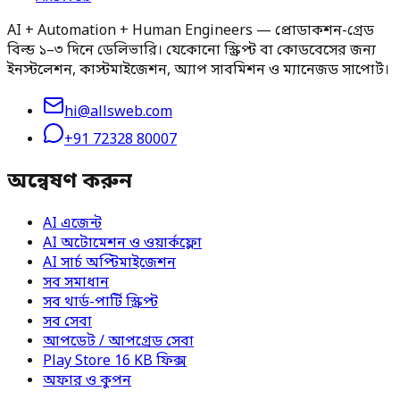
AI + Automation + Human Engineers — প্রোডাকশন-গ্রেড
বিল্ড ১–৩ দিনে ডেলিভারি। যেকোনো স্ক্রিপ্ট বা কোডবেসের জন্য
ইনস্টলেশন, কাস্টমাইজেশন, অ্যাপ সাবমিশন ও ম্যানেজড সাপোর্ট।
hi@allsweb.com
+91 72328 80007
অন্বেষণ করুন
AI এজেন্ট
AI অটোমেশন ও ওয়ার্কফ্লো
AI সার্চ অপ্টিমাইজেশন
সব সমাধান
সব থার্ড-পার্টি স্ক্রিপ্ট
সব সেবা
আপডেট / আপগ্রেড সেবা
Play Store 16 KB ফিক্স
অফার ও কুপন