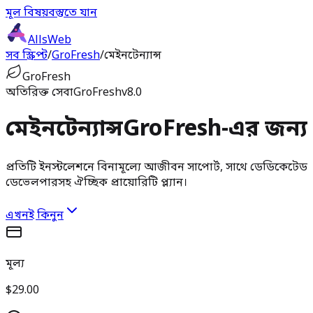
মূল বিষয়বস্তুতে যান
AllsWeb
সব স্ক্রিপ্ট
/
GroFresh
/
মেইনটেন্যান্স
GroFresh
অতিরিক্ত সেবা
GroFresh
v8.0
মেইনটেন্যান্স
GroFresh-এর জন্য
প্রতিটি ইনস্টলেশনে বিনামূল্যে আজীবন সাপোর্ট, সাথে ডেডিকেটেড
ডেভেলপারসহ ঐচ্ছিক প্রায়োরিটি প্ল্যান।
এখনই কিনুন
মূল্য
$29.00