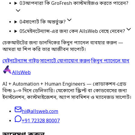
03
আপনারা কি GroFresh কাস্টমাইজও করতে পারেন?
04
সাপোর্ট কি অন্তর্ভুক্ত?
05
মেইনটেন্যান্স-এর জন্য কেন AllsWeb বেছে নেবেন?
চেকআউটের জন্য ডানদিকের কিনুন প্যানেল ব্যবহার করুন —
আমরা যা শিপ করি তার আজীবন সাপোর্ট।
মেইনটেন্যান্স গাইড
·
সাপোর্টে যোগাযোগ করুন
·
কিনুন প্যানেলে যান
AllsWeb
AI + Automation + Human Engineers — প্রোডাকশন-গ্রেড
বিল্ড ১–৩ দিনে ডেলিভারি। যেকোনো স্ক্রিপ্ট বা কোডবেসের জন্য
ইনস্টলেশন, কাস্টমাইজেশন, অ্যাপ সাবমিশন ও ম্যানেজড সাপোর্ট।
hi@allsweb.com
+91 72328 80007