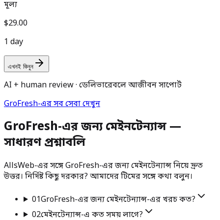
মূল্য
$29.00
1 day
এখনই কিনুন
AI + human review · ডেলিভারেবলে আজীবন সাপোর্ট
GroFresh-এর সব সেবা দেখুন
GroFresh-এর জন্য মেইনটেন্যান্স —
সাধারণ প্রশ্নাবলি
AllsWeb-এর সঙ্গে GroFresh-এর জন্য মেইনটেন্যান্স নিয়ে দ্রুত
উত্তর। নির্দিষ্ট কিছু দরকার? আমাদের টিমের সঙ্গে কথা বলুন।
01
GroFresh-এর জন্য মেইনটেন্যান্স-এর খরচ কত?
02
মেইনটেন্যান্স-এ কত সময় লাগে?