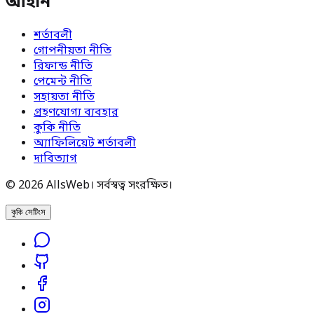
আইনি
শর্তাবলী
গোপনীয়তা নীতি
রিফান্ড নীতি
পেমেন্ট নীতি
সহায়তা নীতি
গ্রহণযোগ্য ব্যবহার
কুকি নীতি
অ্যাফিলিয়েট শর্তাবলী
দাবিত্যাগ
© 2026 AllsWeb। সর্বস্বত্ব সংরক্ষিত।
কুকি সেটিংস