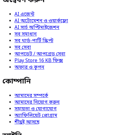
অন্বেষণ করুন
AI এজেন্ট
AI অটোমেশন ও ওয়ার্কফ্লো
AI সার্চ অপ্টিমাইজেশন
সব সমাধান
সব থার্ড-পার্টি স্ক্রিপ্ট
সব সেবা
আপডেট / আপগ্রেড সেবা
Play Store 16 KB ফিক্স
অফার ও কুপন
কোম্পানি
আমাদের সম্পর্কে
আমাদের নিয়োগ করুন
সহায়তা ও যোগাযোগ
অ্যাফিলিয়েট প্রোগ্রাম
শীঘ্রই আসছে