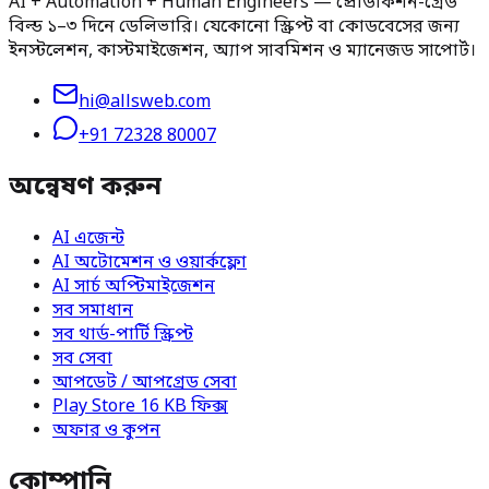
AI + Automation + Human Engineers — প্রোডাকশন-গ্রেড
বিল্ড ১–৩ দিনে ডেলিভারি। যেকোনো স্ক্রিপ্ট বা কোডবেসের জন্য
ইনস্টলেশন, কাস্টমাইজেশন, অ্যাপ সাবমিশন ও ম্যানেজড সাপোর্ট।
hi@allsweb.com
+91 72328 80007
অন্বেষণ করুন
AI এজেন্ট
AI অটোমেশন ও ওয়ার্কফ্লো
AI সার্চ অপ্টিমাইজেশন
সব সমাধান
সব থার্ড-পার্টি স্ক্রিপ্ট
সব সেবা
আপডেট / আপগ্রেড সেবা
Play Store 16 KB ফিক্স
অফার ও কুপন
কোম্পানি