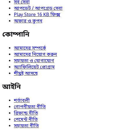
সব সেবা
আপডেট / আপগ্রেড সেবা
Play Store 16 KB ফিক্স
অফার ও কুপন
কোম্পানি
আমাদের সম্পর্কে
আমাদের নিয়োগ করুন
সহায়তা ও যোগাযোগ
অ্যাফিলিয়েট প্রোগ্রাম
শীঘ্রই আসছে
আইনি
শর্তাবলী
গোপনীয়তা নীতি
রিফান্ড নীতি
পেমেন্ট নীতি
সহায়তা নীতি