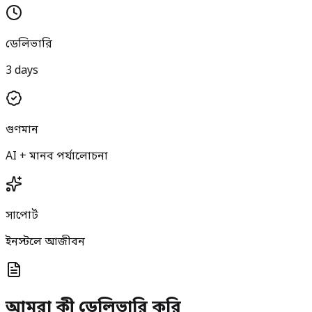
ডেলিভারি
3 days
গুণমান
AI + মানব পর্যালোচনা
সাপোর্ট
ইনস্টলে আজীবন
আমরা কী ডেলিভারি করি