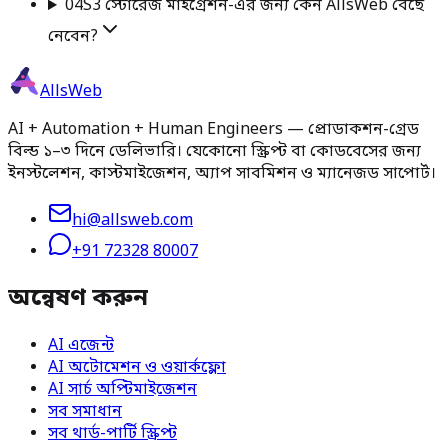
04
S3 স্টোরেজ মাইগ্রেশন-এর জন্য কেন AllsWeb বেছে
নেবেন?
AllsWeb
AI + Automation + Human Engineers — প্রোডাকশন-গ্রেড
বিল্ড ১–৩ দিনে ডেলিভারি। যেকোনো স্ক্রিপ্ট বা কোডবেসের জন্য
ইনস্টলেশন, কাস্টমাইজেশন, অ্যাপ সাবমিশন ও ম্যানেজড সাপোর্ট।
hi@allsweb.com
+91 72328 80007
অন্বেষণ করুন
AI এজেন্ট
AI অটোমেশন ও ওয়ার্কফ্লো
AI সার্চ অপ্টিমাইজেশন
সব সমাধান
সব থার্ড-পার্টি স্ক্রিপ্ট