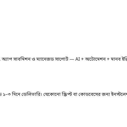
ন, অ্যাপ সাবমিশন ও ম্যানেজড সাপোর্ট — AI + অটোমেশন + মানব ইঞ্
–৩ দিনে ডেলিভারি। যেকোনো স্ক্রিপ্ট বা কোডবেসের জন্য ইনস্টলেশ