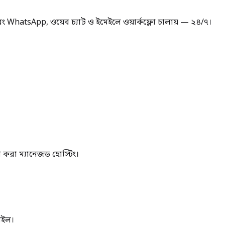
বং WhatsApp, ওয়েব চ্যাট ও ইমেইলে ওয়ার্কফ্লো চালায় — ২৪/৭।
 করা ম্যানেজড হোস্টিং।
েইল।