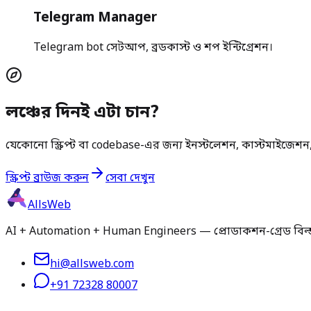
Telegram Manager
Telegram bot সেটআপ, ব্রডকাস্ট ও শপ ইন্টিগ্রেশন।
লঞ্চের দিনই এটা চান?
যেকোনো স্ক্রিপ্ট বা codebase-এর জন্য ইনস্টলেশন, কাস্টমাইজেশ
স্ক্রিপ্ট ব্রাউজ করুন
সেবা দেখুন
AllsWeb
AI + Automation + Human Engineers — প্রোডাকশন-গ্রেড বিল্ড ১
hi@allsweb.com
+91 72328 80007