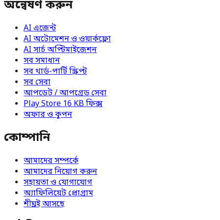
অন্বেষণ করুন
AI এজেন্ট
AI অটোমেশন ও ওয়ার্কফ্লো
AI সার্চ অপ্টিমাইজেশন
সব সমাধান
সব থার্ড-পার্টি স্ক্রিপ্ট
সব সেবা
আপডেট / আপগ্রেড সেবা
Play Store 16 KB ফিক্স
অফার ও কুপন
কোম্পানি
আমাদের সম্পর্কে
আমাদের নিয়োগ করুন
সহায়তা ও যোগাযোগ
অ্যাফিলিয়েট প্রোগ্রাম
শীঘ্রই আসছে