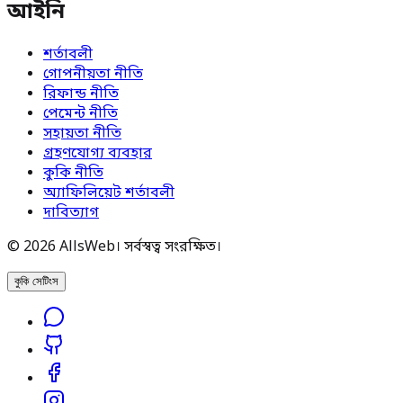
আইনি
শর্তাবলী
গোপনীয়তা নীতি
রিফান্ড নীতি
পেমেন্ট নীতি
সহায়তা নীতি
গ্রহণযোগ্য ব্যবহার
কুকি নীতি
অ্যাফিলিয়েট শর্তাবলী
দাবিত্যাগ
© 2026 AllsWeb। সর্বস্বত্ব সংরক্ষিত।
কুকি সেটিংস