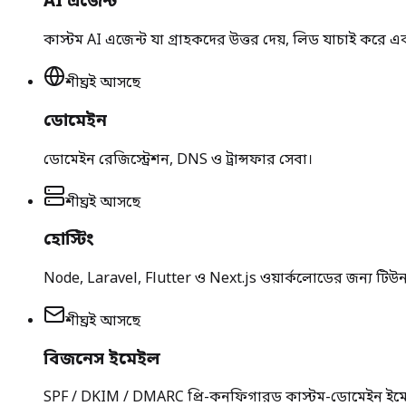
AI এজেন্ট
কাস্টম AI এজেন্ট যা গ্রাহকদের উত্তর দেয়, লিড যাচাই করে এ
শীঘ্রই আসছে
ডোমেইন
ডোমেইন রেজিস্ট্রেশন, DNS ও ট্রান্সফার সেবা।
শীঘ্রই আসছে
হোস্টিং
Node, Laravel, Flutter ও Next.js ওয়ার্কলোডের জন্য টিউন
শীঘ্রই আসছে
বিজনেস ইমেইল
SPF / DKIM / DMARC প্রি-কনফিগারড কাস্টম-ডোমেইন ইম