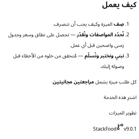
كيف يعمل
صِف
الميزة وكيف يجب أن تتصرف.
نُحدّد المواصفات ونُقدّر
— تحصل على نطاق وسعر وجدول
زمني واضحين قبل أي عمل.
نبني ونختبر ونُسلّم
— مُتحقق من خلوه من الأخطاء قبل
وصوله إليك.
كل طلب ميزة يشمل
مراجعتين مجانيتين
.
اشترِ هذه الخدمة
تطوير الميزات
StackFood
v9.0.1