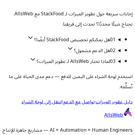
إجابات سريعة حول تطوير الميزات لـ StackFood مع AllsWeb.
تحتاج شيئًا محددًا؟ تحدث إلى فريقنا.
01
هل يمكنكم تخصيص StackFood أيضًا؟
02
هل الدعم مشمول؟
03
لماذا تختار AllsWeb لـ تطوير الميزات؟
استخدم لوحة الشراء على اليمين للدفع — دعم مدى الحياة على ما
نُسلِّمه.
دليل تطوير الميزات
·
تواصل مع الدعم
·
انتقل إلى لوحة الشراء
AllsWeb
AI + Automation + Human Engineers — مشاريع جاهزة للإنتاج