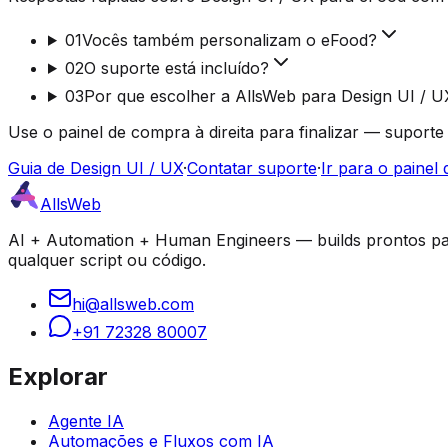
01
Vocês também personalizam o eFood?
02
O suporte está incluído?
03
Por que escolher a AllsWeb para Design UI / U
Use o painel de compra à direita para finalizar — suporte
Guia de Design UI / UX
·
Contatar suporte
·
Ir para o painel
AllsWeb
AI + Automation + Human Engineers — builds prontos par
qualquer script ou código.
hi@allsweb.com
+91 72328 80007
Explorar
Agente IA
Automações e Fluxos com IA