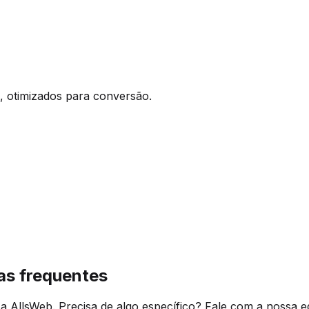
, otimizados para conversão.
as frequentes
 AllsWeb. Precisa de algo específico? Fale com a nossa e