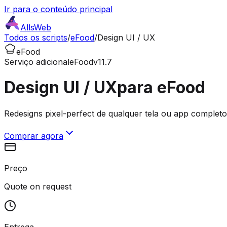
Ir para o conteúdo principal
AllsWeb
Todos os scripts
/
eFood
/
Design UI / UX
eFood
Serviço adicional
eFood
v11.7
Design UI / UX
para eFood
Redesigns pixel-perfect de qualquer tela ou app completo
Comprar agora
Preço
Quote on request
Entrega