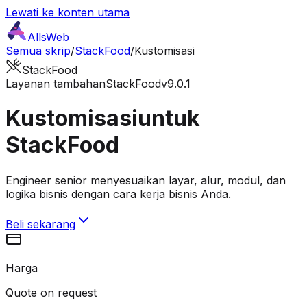
Lewati ke konten utama
AllsWeb
Semua skrip
/
StackFood
/
Kustomisasi
StackFood
Layanan tambahan
StackFood
v9.0.1
Kustomisasi
untuk
StackFood
Engineer senior menyesuaikan layar, alur, modul, dan
logika bisnis dengan cara kerja bisnis Anda.
Beli sekarang
Harga
Quote on request