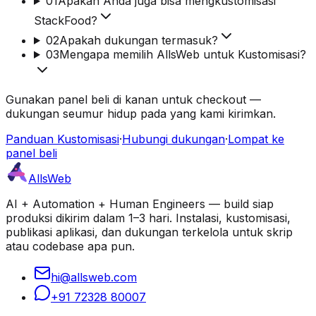
01
Apakah Anda juga bisa mengkustomisasi
StackFood?
02
Apakah dukungan termasuk?
03
Mengapa memilih AllsWeb untuk Kustomisasi?
Gunakan panel beli di kanan untuk checkout —
dukungan seumur hidup pada yang kami kirimkan.
Panduan Kustomisasi
·
Hubungi dukungan
·
Lompat ke
panel beli
AllsWeb
AI + Automation + Human Engineers — build siap
produksi dikirim dalam 1–3 hari. Instalasi, kustomisasi,
publikasi aplikasi, dan dukungan terkelola untuk skrip
atau codebase apa pun.
hi@allsweb.com
+91 72328 80007