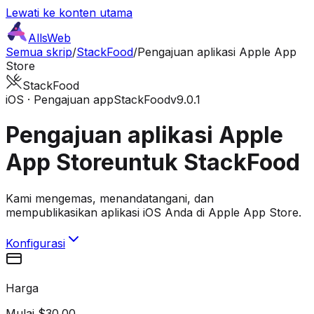
Lewati ke konten utama
AllsWeb
Semua skrip
/
StackFood
/
Pengajuan aplikasi Apple App
Store
StackFood
iOS · Pengajuan app
StackFood
v9.0.1
Pengajuan aplikasi Apple
App Store
untuk StackFood
Kami mengemas, menandatangani, dan
mempublikasikan aplikasi iOS Anda di Apple App Store.
Konfigurasi
Harga
Mulai $30.00