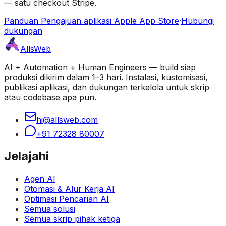
— satu checkout Stripe.
Panduan Pengajuan aplikasi Apple App Store
·
Hubungi
dukungan
AllsWeb
AI + Automation + Human Engineers — build siap
produksi dikirim dalam 1–3 hari. Instalasi, kustomisasi,
publikasi aplikasi, dan dukungan terkelola untuk skrip
atau codebase apa pun.
hi@allsweb.com
+91 72328 80007
Jelajahi
Agen AI
Otomasi & Alur Kerja AI
Optimasi Pencarian AI
Semua solusi
Semua skrip pihak ketiga