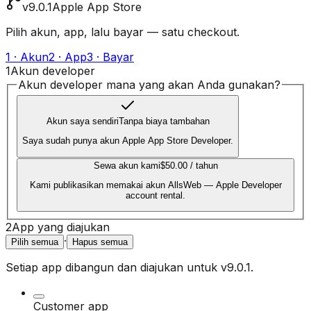
v9.0.1
Apple App Store
Pilih akun, app, lalu bayar — satu checkout.
1 · Akun
2 · App
3 · Bayar
1
Akun developer
Akun developer mana yang akan Anda gunakan?
Akun saya sendiri
Tanpa biaya tambahan
Saya sudah punya akun Apple App Store Developer.
Sewa akun kami
$50.00 / tahun
Kami publikasikan memakai akun AllsWeb — Apple Developer
account rental.
2
App yang diajukan
·
Pilih semua
Hapus semua
Setiap app dibangun dan diajukan untuk
v9.0.1
.
Customer app