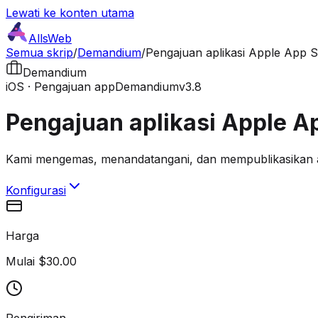
Lewati ke konten utama
AllsWeb
Semua skrip
/
Demandium
/
Pengajuan aplikasi Apple App S
Demandium
iOS · Pengajuan app
Demandium
v3.8
Pengajuan aplikasi Apple A
Kami mengemas, menandatangani, dan mempublikasikan ap
Konfigurasi
Harga
Mulai $30.00
Pengiriman