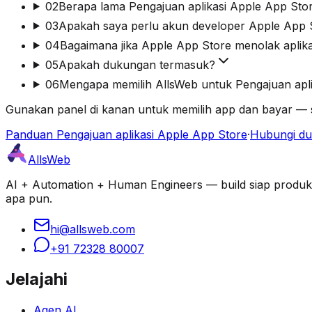
02
Berapa lama Pengajuan aplikasi Apple App Sto
03
Apakah saya perlu akun developer Apple App S
04
Bagaimana jika Apple App Store menolak aplik
05
Apakah dukungan termasuk?
06
Mengapa memilih AllsWeb untuk Pengajuan apli
Gunakan panel di kanan untuk memilih app dan bayar — s
Panduan Pengajuan aplikasi Apple App Store
·
Hubungi d
AllsWeb
AI + Automation + Human Engineers — build siap produksi d
apa pun.
hi@allsweb.com
+91 72328 80007
Jelajahi
Agen AI