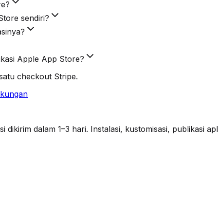
re?
tore sendiri?
asinya?
kasi Apple App Store?
atu checkout Stripe.
ukungan
ikirim dalam 1–3 hari. Instalasi, kustomisasi, publikasi a