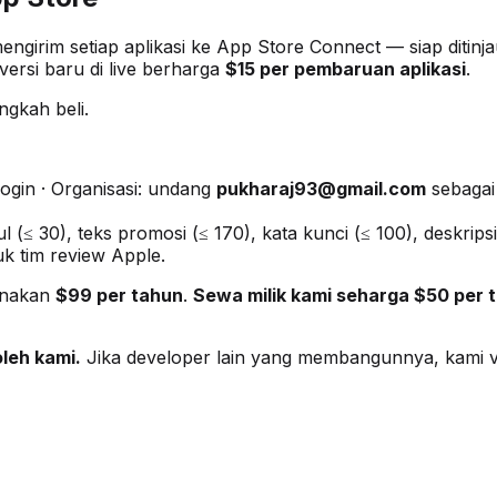
girim setiap aplikasi ke App Store Connect — siap ditin
versi baru di live berharga
$15 per pembaruan aplikasi
.
ngkah beli.
login · Organisasi: undang
pukharaj93@gmail.com
sebagai
ul (≤ 30), teks promosi (≤ 170), kata kunci (≤ 100), deskri
k tim review Apple.
enakan
$99 per tahun
.
Sewa milik kami seharga $50 per 
oleh kami.
Jika developer lain yang membangunnya, kami ve