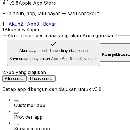
v3.8
Apple App Store
Pilih akun, app, lalu bayar — satu checkout.
1 · Akun
2 · App
3 · Bayar
1
Akun developer
Akun developer mana yang akan Anda gunakan?
Akun saya sendiri
Tanpa biaya tambahan
Kami publikasik
Saya sudah punya akun Apple App Store Developer.
2
App yang diajukan
·
Pilih semua
Hapus semua
Setiap app dibangun dan diajukan untuk
v3.8
.
Customer app
Provider app
Serviceman app