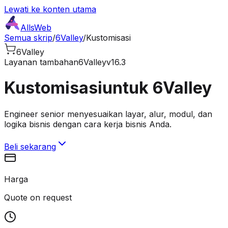
Lewati ke konten utama
AllsWeb
Semua skrip
/
6Valley
/
Kustomisasi
6Valley
Layanan tambahan
6Valley
v16.3
Kustomisasi
untuk 6Valley
Engineer senior menyesuaikan layar, alur, modul, dan
logika bisnis dengan cara kerja bisnis Anda.
Beli sekarang
Harga
Quote on request