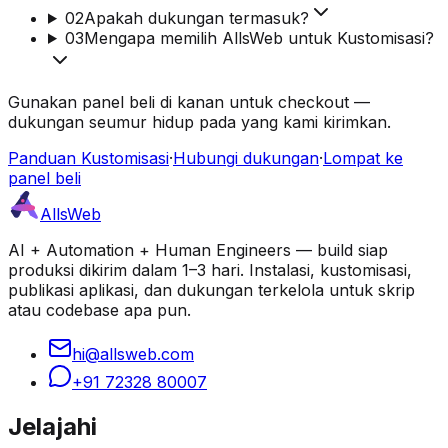
02
Apakah dukungan termasuk?
03
Mengapa memilih AllsWeb untuk Kustomisasi?
Gunakan panel beli di kanan untuk checkout —
dukungan seumur hidup pada yang kami kirimkan.
Panduan Kustomisasi
·
Hubungi dukungan
·
Lompat ke
panel beli
AllsWeb
AI + Automation + Human Engineers — build siap
produksi dikirim dalam 1–3 hari. Instalasi, kustomisasi,
publikasi aplikasi, dan dukungan terkelola untuk skrip
atau codebase apa pun.
hi@allsweb.com
+91 72328 80007
Jelajahi