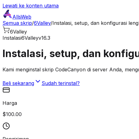
Lewati ke konten utama
AllsWeb
Semua skrip
/
6Valley
/
Instalasi, setup, dan konfigurasi len
6Valley
Instalasi
6Valley
v16.3
Instalasi, setup, dan konfig
Kami menginstal skrip CodeCanyon di server Anda, mengo
Beli sekarang
Sudah terinstal?
Harga
$100.00
Pengiriman