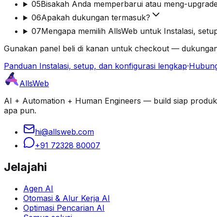
05
Bisakah Anda memperbarui atau meng-upgrade 
06
Apakah dukungan termasuk?
07
Mengapa memilih AllsWeb untuk Instalasi, setup
Gunakan panel beli di kanan untuk checkout — dukungan
Panduan Instalasi, setup, dan konfigurasi lengkap
·
Hubung
AllsWeb
AI + Automation + Human Engineers — build siap produksi d
apa pun.
hi@allsweb.com
+91 72328 80007
Jelajahi
Agen AI
Otomasi & Alur Kerja AI
Optimasi Pencarian AI