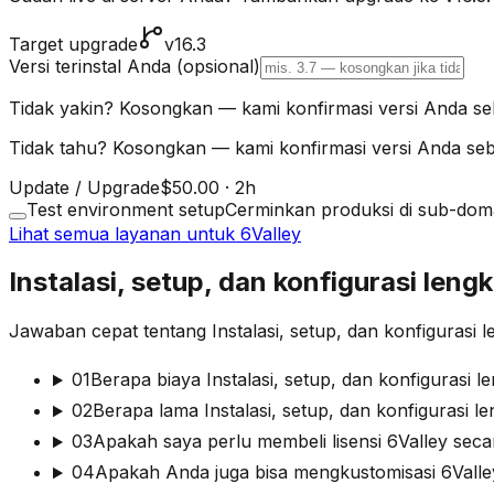
Target upgrade
v16.3
Versi terinstal Anda
(opsional)
Tidak yakin? Kosongkan — kami konfirmasi versi Anda 
Tidak tahu? Kosongkan — kami konfirmasi versi Anda s
Update / Upgrade
$50.00
·
2h
Test environment setup
Cerminkan produksi di sub-doma
Lihat semua layanan untuk 6Valley
Instalasi, setup, dan konfigurasi le
Jawaban cepat tentang Instalasi, setup, dan konfigurasi 
01
Berapa biaya Instalasi, setup, dan konfigurasi 
02
Berapa lama Instalasi, setup, dan konfigurasi l
03
Apakah saya perlu membeli lisensi 6Valley seca
04
Apakah Anda juga bisa mengkustomisasi 6Valle