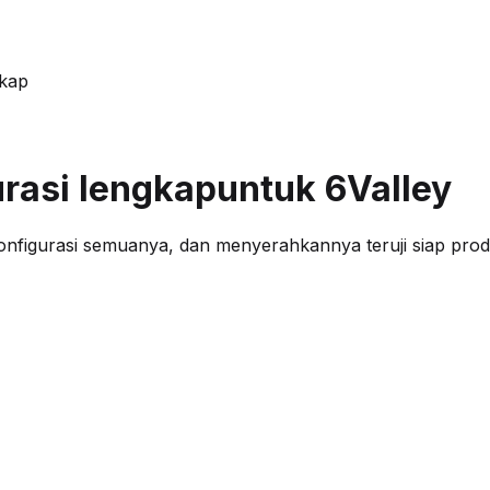
gkap
urasi lengkap
untuk 6Valley
nfigurasi semuanya, dan menyerahkannya teruji siap prod