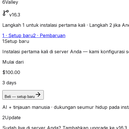
6Valley
v16.3
Langkah 1 untuk instalasi pertama kali · Langkah 2 jika 
1 · Setup baru
2 · Pembaruan
1
Setup baru
Instalasi pertama kali di server Anda — kami konfigurasi
Mulai dari
$100.00
3 days
Beli — setup baru
AI + tinjauan manusia · dukungan seumur hidup pada insta
2
Update
Sudah live di server Anda? Tambahkan upgrade ke v16.3.