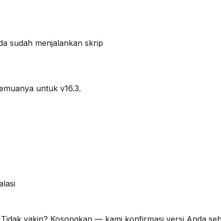
Anda sudah menjalankan skrip
 semuanya untuk v16.3.
lasi
Tidak yakin? Kosongkan — kami konfirmasi versi Anda s