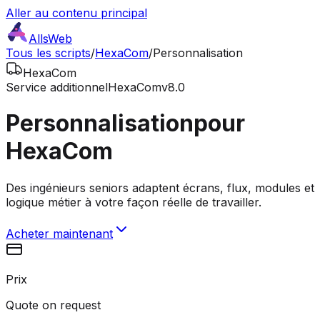
Aller au contenu principal
AllsWeb
Tous les scripts
/
HexaCom
/
Personnalisation
HexaCom
Service additionnel
HexaCom
v8.0
Personnalisation
pour
HexaCom
Des ingénieurs seniors adaptent écrans, flux, modules et
logique métier à votre façon réelle de travailler.
Acheter maintenant
Prix
Quote on request