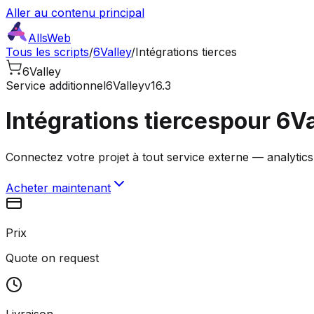
Aller au contenu principal
AllsWeb
Tous les scripts
/
6Valley
/
Intégrations tierces
6Valley
Service additionnel
6Valley
v16.3
Intégrations tierces
pour 6Va
Connectez votre projet à tout service externe — analytics,
Acheter maintenant
Prix
Quote on request
Livraison