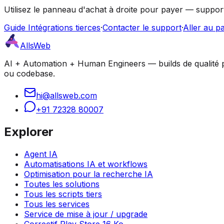
Utilisez le panneau d'achat à droite pour payer — support
Guide Intégrations tierces
·
Contacter le support
·
Aller au p
AllsWeb
AI + Automation + Human Engineers — builds de qualité pro
ou codebase.
hi@allsweb.com
+91 72328 80007
Explorer
Agent IA
Automatisations IA et workflows
Optimisation pour la recherche IA
Toutes les solutions
Tous les scripts tiers
Tous les services
Service de mise à jour / upgrade
Correctif Play Store 16 Ko