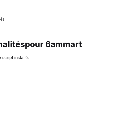
tés
alités
pour 6ammart
cript installé.