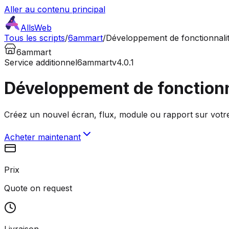
Aller au contenu principal
AllsWeb
Tous les scripts
/
6ammart
/
Développement de fonctionnali
6ammart
Service additionnel
6ammart
v4.0.1
Développement de fonctionn
Créez un nouvel écran, flux, module ou rapport sur votre s
Acheter maintenant
Prix
Quote on request
Livraison