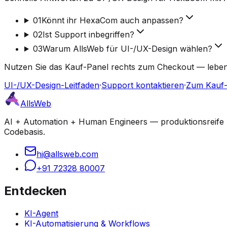
01
Könnt ihr HexaCom auch anpassen?
02
Ist Support inbegriffen?
03
Warum AllsWeb für UI-/UX-Design wählen?
Nutzen Sie das Kauf-Panel rechts zum Checkout — lebensl
UI-/UX-Design-Leitfaden
·
Support kontaktieren
·
Zum Kauf-
AllsWeb
AI + Automation + Human Engineers — produktionsreife Bu
Codebasis.
hi@allsweb.com
+91 72328 80007
Entdecken
KI-Agent
KI-Automatisierung & Workflows