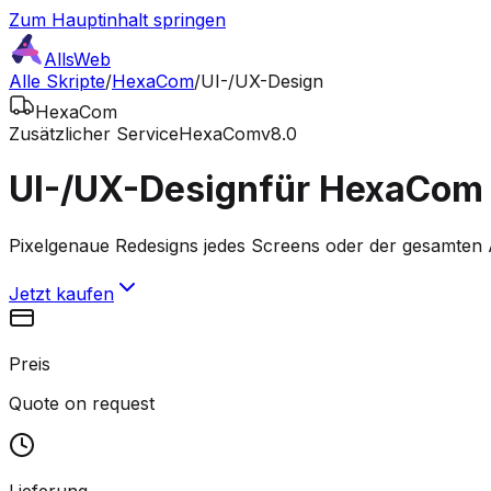
Zum Hauptinhalt springen
AllsWeb
Alle Skripte
/
HexaCom
/
UI-/UX-Design
HexaCom
Zusätzlicher Service
HexaCom
v8.0
UI-/UX-Design
für HexaCom
Pixelgenaue Redesigns jedes Screens oder der gesamten A
Jetzt kaufen
Preis
Quote on request
Lieferung