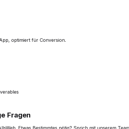
pp, optimiert für Conversion.
iverables
ge Fragen
llsWeb. Etwas Bestimmtes nötig? Sprich mit unserem Team