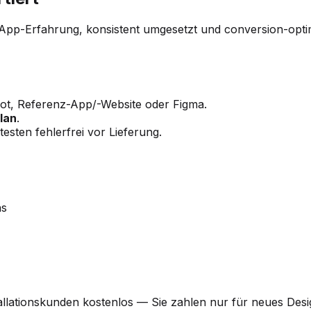
pp-Erfahrung, konsistent umgesetzt und conversion-optimie
t, Referenz-App/-Website oder Figma.
lan
.
esten fehlerfrei vor Lieferung.
ns
stallationskunden kostenlos — Sie zahlen nur für neues Desi