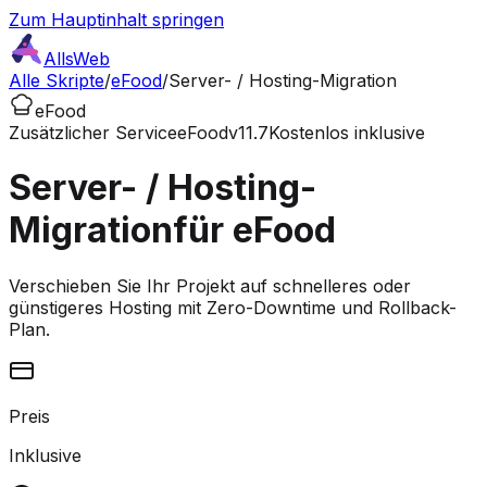
Zum Hauptinhalt springen
AllsWeb
Alle Skripte
/
eFood
/
Server- / Hosting-Migration
eFood
Zusätzlicher Service
eFood
v11.7
Kostenlos inklusive
Server- / Hosting-
Migration
für eFood
Verschieben Sie Ihr Projekt auf schnelleres oder
günstigeres Hosting mit Zero-Downtime und Rollback-
Plan.
Preis
Inklusive