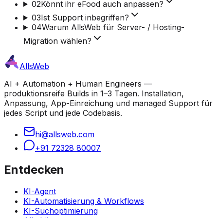
02
Könnt ihr eFood auch anpassen?
03
Ist Support inbegriffen?
04
Warum AllsWeb für Server- / Hosting-
Migration wählen?
AllsWeb
AI + Automation + Human Engineers —
produktionsreife Builds in 1–3 Tagen. Installation,
Anpassung, App-Einreichung und managed Support für
jedes Script und jede Codebasis.
hi@allsweb.com
+91 72328 80007
Entdecken
KI-Agent
KI-Automatisierung & Workflows
KI-Suchoptimierung