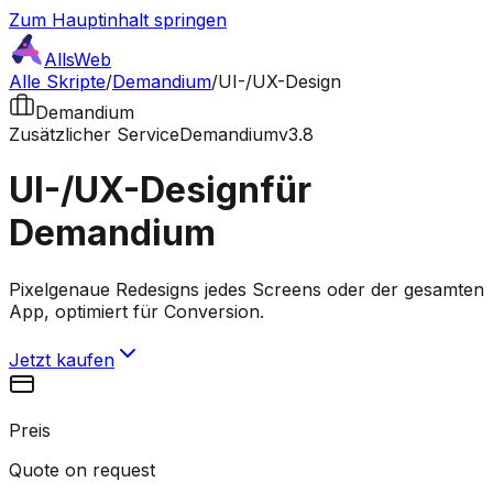
Zum Hauptinhalt springen
AllsWeb
Alle Skripte
/
Demandium
/
UI-/UX-Design
Demandium
Zusätzlicher Service
Demandium
v3.8
UI-/UX-Design
für
Demandium
Pixelgenaue Redesigns jedes Screens oder der gesamten
App, optimiert für Conversion.
Jetzt kaufen
Preis
Quote on request