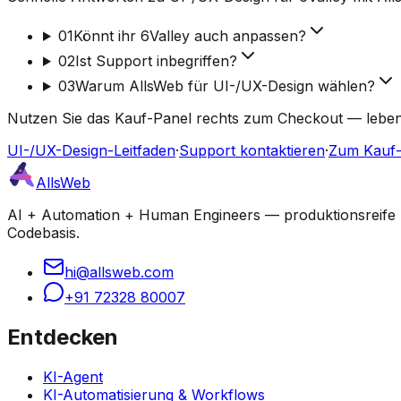
01
Könnt ihr 6Valley auch anpassen?
02
Ist Support inbegriffen?
03
Warum AllsWeb für UI-/UX-Design wählen?
Nutzen Sie das Kauf-Panel rechts zum Checkout — lebensl
UI-/UX-Design-Leitfaden
·
Support kontaktieren
·
Zum Kauf-
AllsWeb
AI + Automation + Human Engineers — produktionsreife Bu
Codebasis.
hi@allsweb.com
+91 72328 80007
Entdecken
KI-Agent
KI-Automatisierung & Workflows