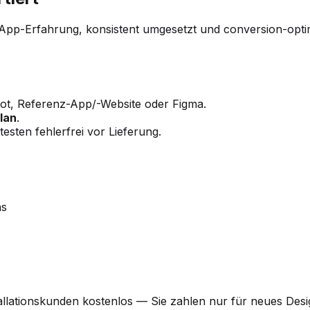
pp-Erfahrung, konsistent umgesetzt und conversion-optimie
t, Referenz-App/-Website oder Figma.
lan
.
esten fehlerfrei vor Lieferung.
ns
stallationskunden kostenlos — Sie zahlen nur für neues Desi