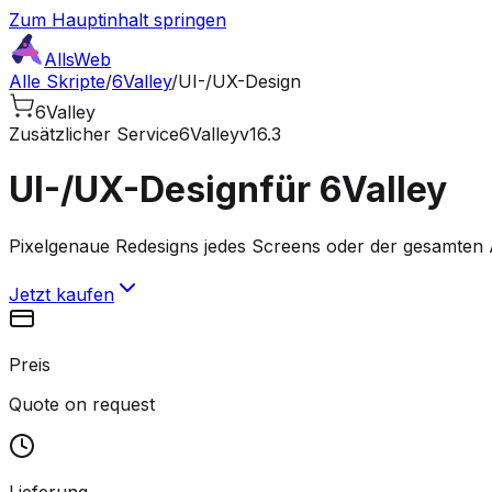
Zum Hauptinhalt springen
AllsWeb
Alle Skripte
/
6Valley
/
UI-/UX-Design
6Valley
Zusätzlicher Service
6Valley
v16.3
UI-/UX-Design
für 6Valley
Pixelgenaue Redesigns jedes Screens oder der gesamten A
Jetzt kaufen
Preis
Quote on request
Lieferung