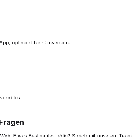
pp, optimiert für Conversion.
iverables
 Fragen
lsWeb. Etwas Bestimmtes nötig? Sprich mit unserem Team.