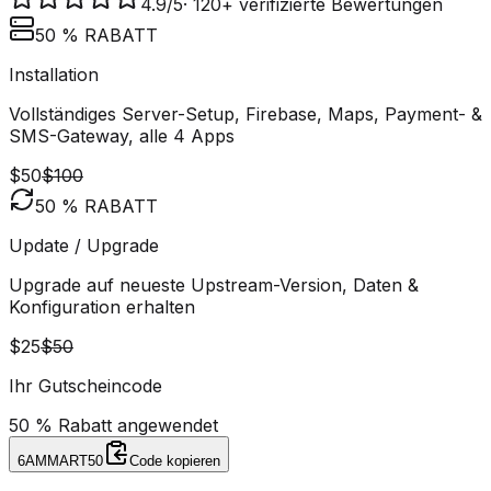
4.9
/5
·
120+ verifizierte Bewertungen
50 % RABATT
Installation
Vollständiges Server-Setup, Firebase, Maps, Payment- &
SMS-Gateway, alle 4 Apps
$50
$100
50 % RABATT
Update / Upgrade
Upgrade auf neueste Upstream-Version, Daten &
Konfiguration erhalten
$25
$50
Ihr Gutscheincode
50 % Rabatt angewendet
6AMMART50
Code kopieren