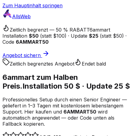
Zum Hauptinhalt springen
AllsWeb
Zeitlich begrenzt — 50 % RABATT
6ammart
Installation
$50
(statt $100) · Update
$25
(statt $50) ·
Code
6AMMART50
Angebot sichern
Zeitlich begrenztes Angebot
Endet bald
6ammart zum
Halben
Preis.
Installation 50 $ · Update 25 $
Professionelles Setup durch einen Senior Engineer —
geliefert in 1–3 Tagen mit kostenlosem lebenslangem
Support. Hier kaufen und
6AMMART50
wird
automatisch angewendet — oder Code unten als
Fallback kopieren.