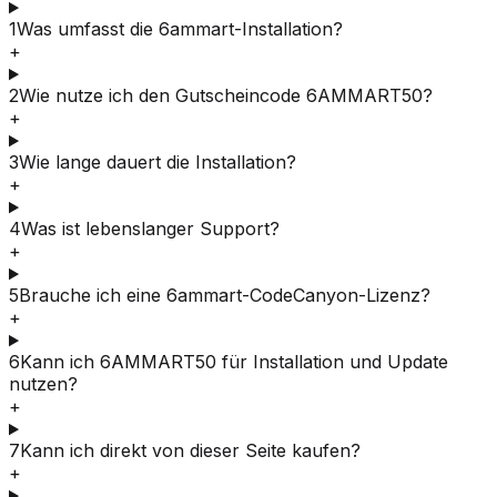
1
Was umfasst die 6ammart-Installation?
+
2
Wie nutze ich den Gutscheincode 6AMMART50?
+
3
Wie lange dauert die Installation?
+
4
Was ist lebenslanger Support?
+
5
Brauche ich eine 6ammart-CodeCanyon-Lizenz?
+
6
Kann ich 6AMMART50 für Installation und Update
nutzen?
+
7
Kann ich direkt von dieser Seite kaufen?
+