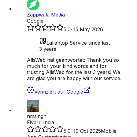
Zappwala Media
Google
5.0
·
15 May 2026
Lallantop Service since last
3 years
AllsWeb hat geantwortet:
Thank you so
much for your kind words and for
trusting AllsWeb for the last 3 years! We
are glad you are happy with our service.
Verifiziert auf Google
nmsingh
Fiverr
·
India
5.0
·
19 Oct 2025
Mobile