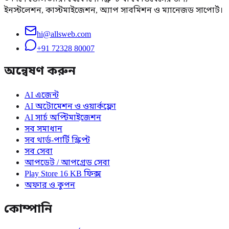
ইনস্টলেশন, কাস্টমাইজেশন, অ্যাপ সাবমিশন ও ম্যানেজড সাপোর্ট।
hi@allsweb.com
+91 72328 80007
অন্বেষণ করুন
AI এজেন্ট
AI অটোমেশন ও ওয়ার্কফ্লো
AI সার্চ অপ্টিমাইজেশন
সব সমাধান
সব থার্ড-পার্টি স্ক্রিপ্ট
সব সেবা
আপডেট / আপগ্রেড সেবা
Play Store 16 KB ফিক্স
অফার ও কুপন
কোম্পানি