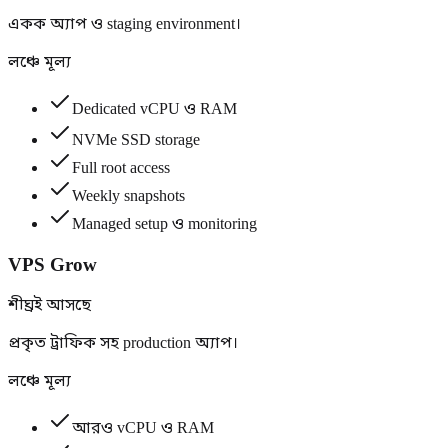
একক অ্যাপ ও staging environment।
লঞ্চে মূল্য
Dedicated vCPU ও RAM
NVMe SSD storage
Full root access
Weekly snapshots
Managed setup ও monitoring
VPS Grow
শীঘ্রই আসছে
প্রকৃত ট্রাফিক সহ production অ্যাপ।
লঞ্চে মূল্য
আরও vCPU ও RAM