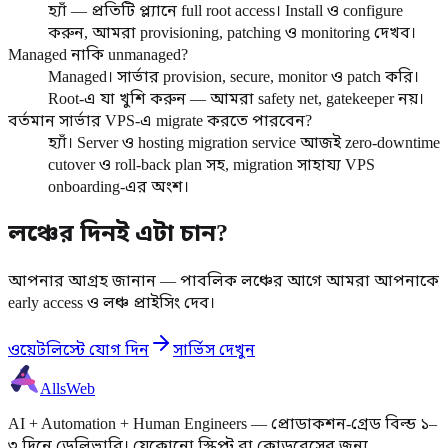
হ্যাঁ — প্রতিটি প্ল্যানে full root access। Install ও configure
করুন, আমরা provisioning, patching ও monitoring দেখব।
Managed নাকি unmanaged?
Managed। সার্ভার provision, secure, monitor ও patch করি।
Root-এ যা খুশি করুন — আমরা safety net, gatekeeper নয়।
বর্তমান সার্ভার VPS-এ migrate করতে পারবেন?
হ্যাঁ। Server ও hosting migration service আজই zero-downtime
cutover ও roll-back plan সহ, migration সাহায্য VPS
onboarding-এর অংশ।
লঞ্চের দিনই এটা চান?
আপনার আগ্রহ জানান — পাবলিক লঞ্চের আগে আমরা আপনাকে
early access ও লঞ্চ প্রাইসিং দেব।
ওয়েটলিস্টে যোগ দিন
সার্ভিস দেখুন
AllsWeb
AI + Automation + Human Engineers — প্রোডাকশন-গ্রেড বিল্ড ১–
৩ দিনে ডেলিভারি। যেকোনো স্ক্রিপ্ট বা কোডবেসের জন্য