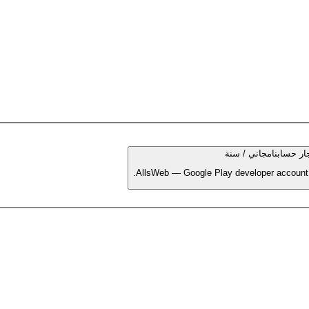
ار حسابنا
مجاني / سنة