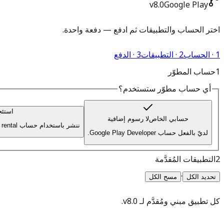
v8.0
Google Play
اختر الحساب والتطبيقات ثم ادفع — دفعة واحدة.
1 · الحساب
2 · التطبيقات
3 · الدفع
1
حساب المطوّر
أي حساب مطوّر ستستخدم؟
استئج
حسابي الخاص
لا رسوم إضافية
ننشر باستخدام حساب AllsWeb — Google Play developer account rental.
لديّ بالفعل حساب Google Play Developer.
2
التطبيقات المُقدَّمة
·
تحديد الكل
مسح الكل
كل تطبيق مبني ومُقدَّم لـ
v8.0
.