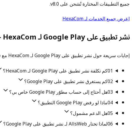
جميع التطبيقات المختارة تُشحن على v8.0.
اعرض جميع الخدمات لـ HexaCom
نشر تطبيق على Google Play لـ HexaCom — الأسئلة الشائعة
إجابات سريعة حول نشر تطبيق على Google Play لـ HexaCom مع AllsWeb. تحتاج شيئًا محددًا؟ تحدث إلى فريقنا.
01
كم تكلفة نشر تطبيق على Google Play لـ HexaCom؟
02
كم يستغرق نشر تطبيق على Google Play؟
03
هل أحتاج إلى حساب مطوّر Google Play خاص بي؟
04
ماذا لو رفض Google Play التطبيق؟
05
هل الدعم مشمول؟
06
لماذا تختار AllsWeb لـ نشر تطبيق على Google Play؟