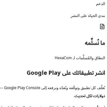
الدعم
مدى الحياة على النشر
ما نُسلِّمه
النطاق والمُسلَّمات لـ HexaCom
انشر تطبيقاتك على Google Play
نُغلّف كل تطبيق ونوقّعه ونُعدّه ونرفعه إلى Google Play Console — جاهزًا للمراجعة والإطلاق — مقابل
دولارات لكل تحديث
.