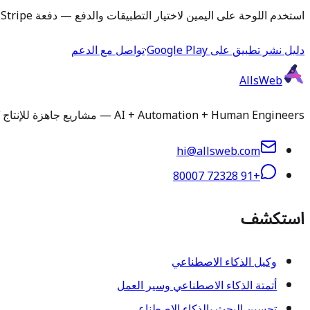
استخدم اللوحة على اليمين لاختيار التطبيقات والدفع — دفعة Stripe واحدة.
دليل نشر تطبيق على Google Play
·
تواصل مع الدعم
AllsWeb
AI + Automation + Human Engineers — مشاريع جاهزة للإنتاج تُسلَّم في 1-3 أيام. تثبيت وتخصيص ورفع تطبيقات ودعم مُدار لأي سكريبت أو قاعدة كود.
hi@allsweb.com
+91 72328 80007
استكشف
وكيل الذكاء الاصطناعي
أتمتة الذكاء الاصطناعي وسير العمل
تحسين البحث بالذكاء الاصطناعي