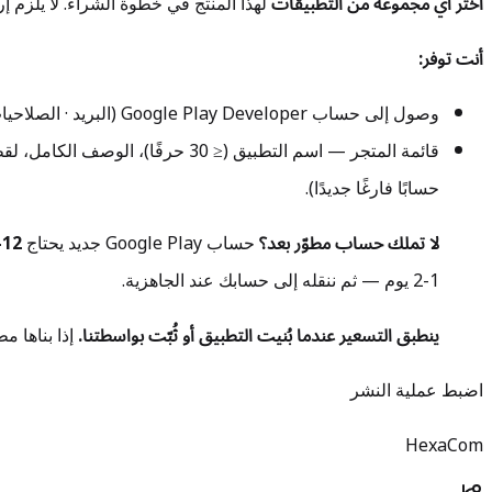
اختر أي مجموعة من التطبيقات
لهذا المنتج في خطوة الشراء. لا يلزم إر
أنت توفر:
وصول إلى حساب Google Play Developer (البريد · الصلاحيات: View app information, Draft apps, Releases, Store presence).
قائمة المتجر — اسم التطبيق (≤ 30 حرفًا)، الوصف الكامل، لقطات الشاشة، الصورة المميزة، الأيقونة (512×512)، و
حسابًا فارغًا جديدًا).
لا تملك حساب مطوّر بعد؟
حساب Google Play جديد يحتاج
12-20 مختبرًا
1-2 يوم — ثم ننقله إلى حسابك عند الجاهزية.
ينطبق التسعير عندما بُنيت التطبيق أو ثُبّت بواسطتنا.
إذا بناها مطوّر آخر،
اضبط عملية النشر
HexaCom