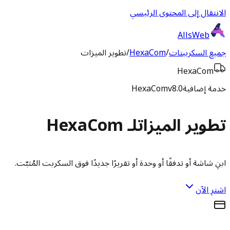
الانتقال إلى المحتوى الرئيسي
AllsWeb
جميع السكريبتات
/
HexaCom
/
تطوير الميزات
HexaCom
خدمة إضافية
v8.0
HexaCom
تطوير الميزات
لـ HexaCom
ابنِ شاشة أو تدفقًا أو وحدة أو تقريرًا جديدًا فوق السكربت المُثبّت.
اشترِ الآن