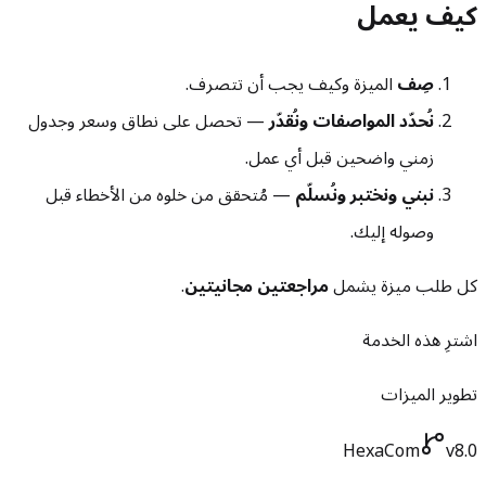
كيف يعمل
صِف
الميزة وكيف يجب أن تتصرف.
نُحدّد المواصفات ونُقدّر
— تحصل على نطاق وسعر وجدول
زمني واضحين قبل أي عمل.
نبني ونختبر ونُسلّم
— مُتحقق من خلوه من الأخطاء قبل
وصوله إليك.
كل طلب ميزة يشمل
مراجعتين مجانيتين
.
اشترِ هذه الخدمة
تطوير الميزات
HexaCom
v8.0