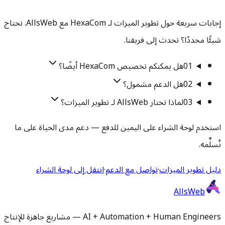
إجابات سريعة حول تطوير الميزات لـ HexaCom مع AllsWeb. تحتاج
شيئًا محددًا؟ تحدث إلى فريقنا.
01
هل يمكنكم تخصيص HexaCom أيضًا؟
02
هل الدعم مشمول؟
03
لماذا تختار AllsWeb لـ تطوير الميزات؟
استخدم لوحة الشراء على اليمين للدفع — دعم مدى الحياة على ما
نُسلِّمه.
دليل تطوير الميزات
·
تواصل مع الدعم
·
انتقل إلى لوحة الشراء
AllsWeb
AI + Automation + Human Engineers — مشاريع جاهزة للإنتاج