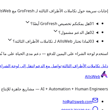
إجابات سريعة حول تكاملات الأطراف الثالثة لـ GroFresh مع AllsWeb. تحتاج شيئًا محددًا؟ تحدث إلى فريقنا.
01
هل يمكنكم تخصيص GroFresh أيضًا؟
02
هل الدعم مشمول؟
03
لماذا تختار AllsWeb لـ تكاملات الأطراف الثالثة؟
استخدم لوحة الشراء على اليمين للدفع — دعم مدى الحياة على ما نُسل
دليل تكاملات الأطراف الثالثة
·
تواصل مع الدعم
·
انتقل إلى لوحة الشراء
AllsWeb
AI + Automation + Human Engineers — مشاريع جاهزة للإنتاج تُسلَّم في 1-3 أيام. تثبيت وتخصيص ورفع تطبيقات ودعم مُدار لأي سكريبت أو قاعدة كود.
hi@allsweb.com