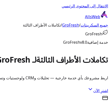
الانتقال إلى المحتوى الرئيسي
AllsWeb
جميع السكريبتات
/
GroFresh
/
تكاملات الأطراف الثالثة
GroFresh
خدمة إضافية
v8.0
GroFresh
تكاملات الأطراف الثالثة
لـ GroFresh
اربط مشروعك بأي خدمة خارجية — تحليلات وCRM ولوجستيات وتسويق والمزيد.
اشترِ الآن