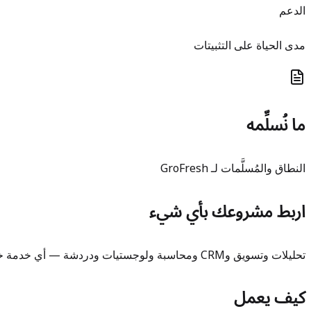
الدعم
مدى الحياة على التثبيتات
ما نُسلِّمه
النطاق والمُسلَّمات لـ GroFresh
اربط مشروعك بأي شيء
تحليلات وتسويق وCRM ومحاسبة ولوجستيات ودردشة — أي خدمة خارجية يعتمد عليها عملك، نربطها بمشروعك بأمان مع webhooks آمنة لإعادة المحاولة وتوثيق واضح.
كيف يعمل