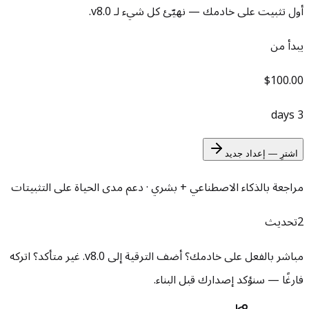
أول تثبيت على خادمك — نهيّئ كل شيء لـ v8.0.
يبدأ من
$100.00
3 days
اشترِ — إعداد جديد
مراجعة بالذكاء الاصطناعي + بشري · دعم مدى الحياة على التثبيتات
2
تحديث
مباشر بالفعل على خادمك؟ أضف الترقية إلى v8.0.
غير متأكد؟ اتركه
فارغًا — سنؤكد إصدارك قبل البناء.