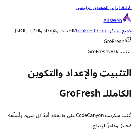
الانتقال إلى المحتوى الرئيسي
AllsWeb
جميع السكريبتات
/
GroFresh
/
التثبيت والإعداد والتكوين الكامل
GroFresh
التثبيت
v8.0
GroFresh
التثبيت والإعداد والتكوين
الكامل
لـ GroFresh
نُثبّت سكربت CodeCanyon على خادمك، نُعدّ كل شيء، ونُسلّمه
مُختبرًا وجاهزًا للإنتاج.