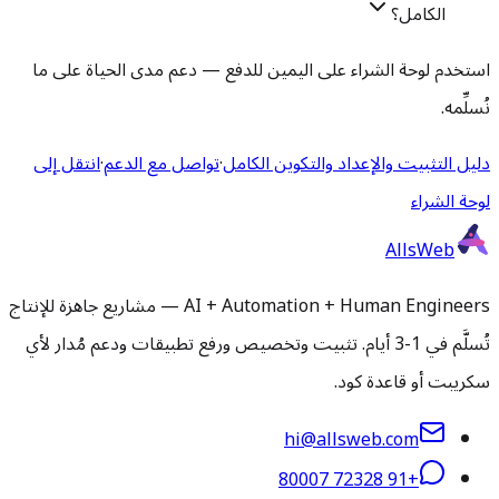
الكامل؟
استخدم لوحة الشراء على اليمين للدفع — دعم مدى الحياة على ما
نُسلِّمه.
دليل التثبيت والإعداد والتكوين الكامل
·
تواصل مع الدعم
·
انتقل إلى
لوحة الشراء
AllsWeb
AI + Automation + Human Engineers — مشاريع جاهزة للإنتاج
تُسلَّم في 1-3 أيام. تثبيت وتخصيص ورفع تطبيقات ودعم مُدار لأي
سكريبت أو قاعدة كود.
hi@allsweb.com
+91 72328 80007