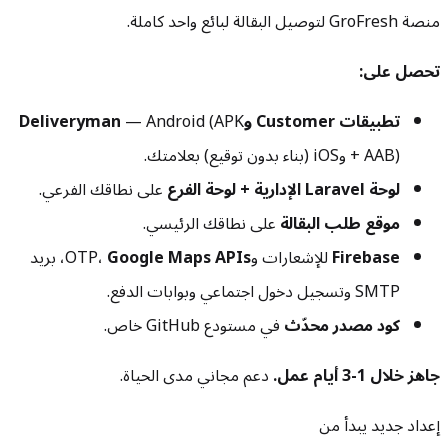
منصة GroFresh لتوصيل البقالة لبائع واحد كاملة.
تحصل على:
تطبيقات Customer وDeliveryman
— Android (APK
+ AAB) وiOS (بناء بدون توقيع) بعلامتك.
لوحة Laravel الإدارية + لوحة الفرع
على نطاقك الفرعي.
موقع طلب البقالة
على نطاقك الرئيسي.
Firebase
للإشعارات وOTP،
Google Maps APIs
، بريد
SMTP وتسجيل دخول اجتماعي وبوابات الدفع.
كود مصدر محدّث
في مستودع GitHub خاص.
جاهز خلال 1-3 أيام عمل.
دعم مجاني مدى الحياة.
إعداد جديد يبدأ من