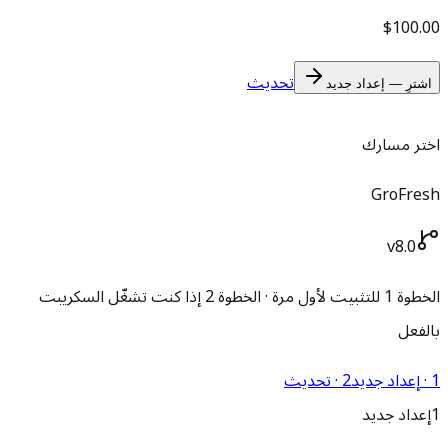
$100.00
تحديث
اشترِ — إعداد جديد
اختر مسارك
GroFresh
v8.0
الخطوة 1 للتثبيت لأول مرة · الخطوة 2 إذا كنت تشغّل السكريبت
بالفعل
1 · إعداد جديد
2 · تحديث
1
إعداد جديد