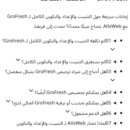
إجابات سريعة حول التثبيت والإعداد والتكوين الكامل لـ GroFresh
مع AllsWeb. تحتاج شيئًا محددًا؟ تحدث إلى فريقنا.
01
كم تكلفة التثبيت والإعداد والتكوين الكامل لـ GroFresh؟
02
كم يستغرق التثبيت والإعداد والتكوين الكامل؟
03
هل أحتاج إلى شراء ترخيص GroFresh بشكل منفصل؟
04
هل يمكنكم تخصيص GroFresh أيضًا؟
05
هل يمكنكم تحديث أو ترقية GroFresh الحالي لديّ؟
06
هل الدعم مشمول؟
07
لماذا تختار AllsWeb لـ التثبيت والإعداد والتكوين