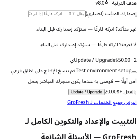
هدف الترقية
v8.0
إصدارك المثبَّت
(اختياري)
غير متأكد؟ اتركه فارغًا — سنؤكد إصدارك قبل البناء.
لا تعرفه؟ اتركه فارغًا — سنؤكد إصدارك قبل البناء.
2ي
·
$50.00
Update / Upgrade
Test environment setup
قم بنسخ الإنتاج على نطاق فرعي
آمن أولًا — مُوصى به عندما يكون متجرك المباشر يعمل
بالفعل.
+
$20.00
Update / Upgrade
اعرض جميع الخدمات لـ GroFresh
التثبيت والإعداد والتكوين الكامل لـ
GroFresh — الأسئلة الشائعة