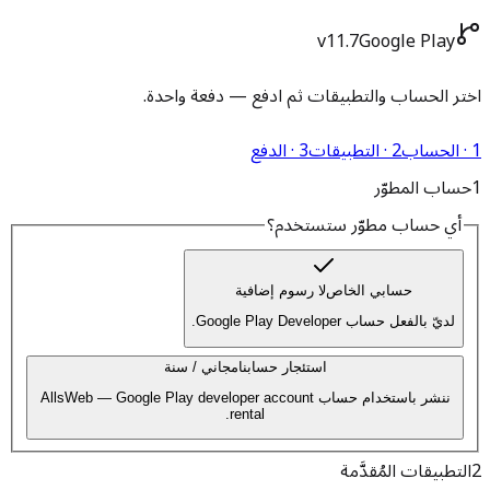
v11.7
Google Play
اختر الحساب والتطبيقات ثم ادفع — دفعة واحدة.
1 · الحساب
2 · التطبيقات
3 · الدفع
1
حساب المطوّر
أي حساب مطوّر ستستخدم؟
حسابي الخاص
لا رسوم إضافية
لديّ بالفعل حساب Google Play Developer.
استئجار حسابنا
مجاني / سنة
ننشر باستخدام حساب AllsWeb — Google Play developer account
rental.
2
التطبيقات المُقدَّمة