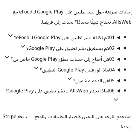
إجابات سريعة حول نشر تطبيق على Google Play لـ eFood مع
AllsWeb. تحتاج شيئًا محددًا؟ تحدث إلى فريقنا.
01
كم تكلفة نشر تطبيق على Google Play لـ eFood؟
02
كم يستغرق نشر تطبيق على Google Play؟
03
هل أحتاج إلى حساب مطوّر Google Play خاص بي؟
04
ماذا لو رفض Google Play التطبيق؟
05
هل الدعم مشمول؟
06
لماذا تختار AllsWeb لـ نشر تطبيق على Google Play؟
استخدم اللوحة على اليمين لاختيار التطبيقات والدفع — دفعة Stripe
واحدة.