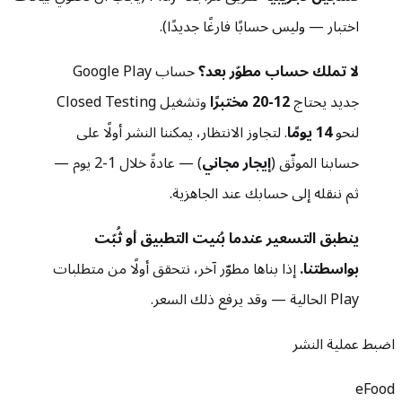
اختبار — وليس حسابًا فارغًا جديدًا).
لا تملك حساب مطوّر بعد؟
حساب Google Play
جديد يحتاج
12-20 مختبرًا
وتشغيل Closed Testing
لنحو
14 يومًا
. لتجاوز الانتظار، يمكننا النشر أولًا على
حسابنا الموثّق (
إيجار مجاني
) — عادةً خلال 1-2 يوم —
ثم ننقله إلى حسابك عند الجاهزية.
ينطبق التسعير عندما بُنيت التطبيق أو ثُبّت
بواسطتنا.
إذا بناها مطوّر آخر، نتحقق أولًا من متطلبات
Play الحالية — وقد يرفع ذلك السعر.
اضبط عملية النشر
eFood