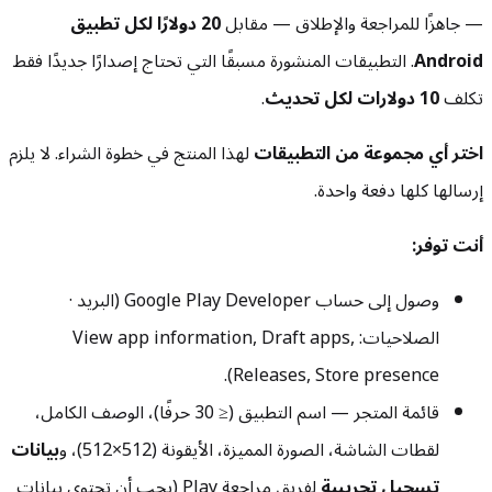
— جاهزًا للمراجعة والإطلاق — مقابل
20 دولارًا لكل تطبيق
Android
. التطبيقات المنشورة مسبقًا التي تحتاج إصدارًا جديدًا فقط
تكلف
10 دولارات لكل تحديث
.
اختر أي مجموعة من التطبيقات
لهذا المنتج في خطوة الشراء. لا يلزم
إرسالها كلها دفعة واحدة.
أنت توفر:
وصول إلى حساب Google Play Developer (البريد ·
الصلاحيات: View app information, Draft apps,
Releases, Store presence).
قائمة المتجر — اسم التطبيق (≤ 30 حرفًا)، الوصف الكامل،
لقطات الشاشة، الصورة المميزة، الأيقونة (512×512)، و
بيانات
تسجيل تجريبية
لفريق مراجعة Play (يجب أن تحتوي بيانات