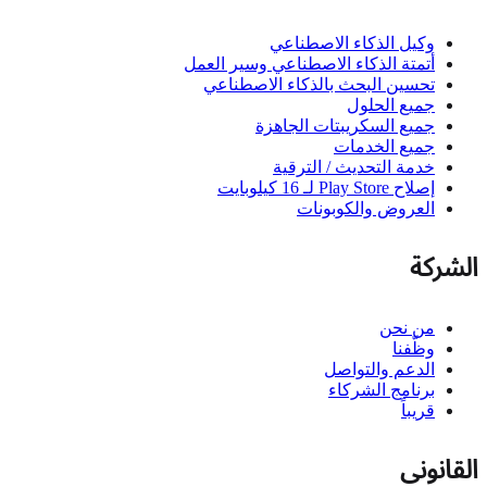
وكيل الذكاء الاصطناعي
أتمتة الذكاء الاصطناعي وسير العمل
تحسين البحث بالذكاء الاصطناعي
جميع الحلول
جميع السكريبتات الجاهزة
جميع الخدمات
خدمة التحديث / الترقية
إصلاح Play Store لـ 16 كيلوبايت
العروض والكوبونات
الشركة
من نحن
وظّفنا
الدعم والتواصل
برنامج الشركاء
قريباً
القانوني