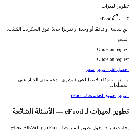
تطوير الميزات
eFood
v11.7
ابنِ شاشة أو تدفقًا أو وحدة أو تقريرًا جديدًا فوق السكربت المُثبّت.
السعر
Quote on request
Quote on request
احصل على عرض سعر
مراجعة بالذكاء الاصطناعي + بشري · دعم مدى الحياة على
المُسلَّمات
اعرض جميع الخدمات لـ eFood
تطوير الميزات لـ eFood — الأسئلة الشائعة
إجابات سريعة حول تطوير الميزات لـ eFood مع AllsWeb. تحتاج