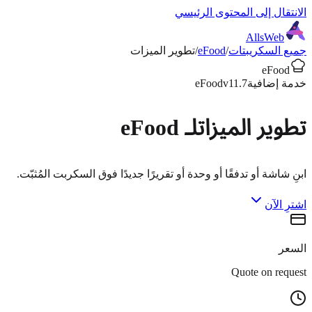
الانتقال إلى المحتوى الرئيسي
AllsWeb
جميع السكريبتات
/
eFood
/
تطوير الميزات
eFood
خدمة إضافية
v11.7
eFood
تطوير الميزات
لـ eFood
ابنِ شاشة أو تدفقًا أو وحدة أو تقريرًا جديدًا فوق السكربت المُثبّت.
اشترِ الآن
السعر
Quote on request