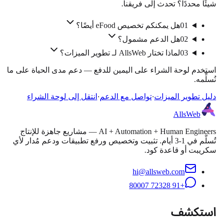
شيئًا محددًا؟ تحدث إلى فريقنا.
01
هل يمكنكم تخصيص eFood أيضًا؟
02
هل الدعم مشمول؟
03
لماذا تختار AllsWeb لـ تطوير الميزات؟
استخدم لوحة الشراء على اليمين للدفع — دعم مدى الحياة على ما
نُسلِّمه.
دليل تطوير الميزات
·
تواصل مع الدعم
·
انتقل إلى لوحة الشراء
AllsWeb
AI + Automation + Human Engineers — مشاريع جاهزة للإنتاج
تُسلَّم في 1-3 أيام. تثبيت وتخصيص ورفع تطبيقات ودعم مُدار لأي
سكريبت أو قاعدة كود.
hi@allsweb.com
+91 72328 80007
استكشف