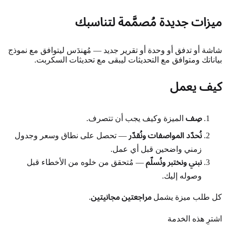
ميزات جديدة مُصمَّمة لتناسبك
شاشة أو تدفق أو وحدة أو تقرير جديد — مُهندَس ليتوافق مع نموذج
بياناتك ومتوافق مع التحديثات ليبقى مع تحديثات السكربت.
كيف يعمل
صِف
الميزة وكيف يجب أن تتصرف.
نُحدّد المواصفات ونُقدّر
— تحصل على نطاق وسعر وجدول
زمني واضحين قبل أي عمل.
نبني ونختبر ونُسلّم
— مُتحقق من خلوه من الأخطاء قبل
وصوله إليك.
كل طلب ميزة يشمل
مراجعتين مجانيتين
.
اشترِ هذه الخدمة