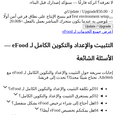
لا تعرفه؟ اتركه فارغًا — سنؤكد إصدارك قبل البناء.
2ي
·
$50.00
Update / Upgrade
Test environment setup
قم بنسخ الإنتاج على نطاق فرعي آمن أولًا
— مُوصى به عندما يكون متجرك المباشر يعمل بالفعل.
+
$20.00
Update / Upgrade
اعرض جميع الخدمات لـ eFood
التثبيت والإعداد والتكوين الكامل لـ eFood —
الأسئلة الشائعة
إجابات سريعة حول التثبيت والإعداد والتكوين الكامل لـ eFood مع
AllsWeb. تحتاج شيئًا محددًا؟ تحدث إلى فريقنا.
01
كم تكلفة التثبيت والإعداد والتكوين الكامل لـ eFood؟
02
كم يستغرق التثبيت والإعداد والتكوين الكامل؟
03
هل أحتاج إلى شراء ترخيص eFood بشكل منفصل؟
04
هل يمكنكم تخصيص eFood أيضًا؟