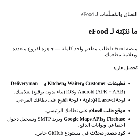
النطاق والمُسلَّمات لـ eFood
ما نثبّته لـ eFood
منصة eFood لطلب مطعم واحد كاملة — جاهزة لفروع متعددة
وبعلامة مطعمك.
تحصل على:
تطبيقات Customer وWaiter وKitchen وDeliveryman
—
Android (APK + AAB) وiOS (بناء بدون توقيع) بعلامتك.
لوحة Laravel الإدارية + لوحة الفرع
على نطاقك الفرعي.
موقع طلب العملاء
على نطاقك الرئيسي.
Firebase
و
Google Maps APIs
وبريد SMTP وتسجيل دخول
اجتماعي وبوابات الدفع.
كود مصدر محدّث
في مستودع GitHub خاص.