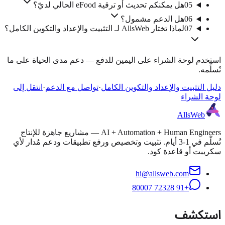
05
هل يمكنكم تحديث أو ترقية eFood الحالي لديّ؟
06
هل الدعم مشمول؟
07
لماذا تختار AllsWeb لـ التثبيت والإعداد والتكوين الكامل؟
استخدم لوحة الشراء على اليمين للدفع — دعم مدى الحياة على ما
نُسلِّمه.
دليل التثبيت والإعداد والتكوين الكامل
·
تواصل مع الدعم
·
انتقل إلى
لوحة الشراء
AllsWeb
AI + Automation + Human Engineers — مشاريع جاهزة للإنتاج
تُسلَّم في 1-3 أيام. تثبيت وتخصيص ورفع تطبيقات ودعم مُدار لأي
سكريبت أو قاعدة كود.
hi@allsweb.com
+91 72328 80007
استكشف