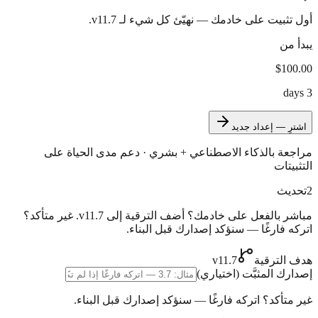
أول تثبيت على خادمك — نهيّئ كل شيء لـ v11.7.
يبدأ من
$100.00
3 days
اشترِ — إعداد جديد
مراجعة بالذكاء الاصطناعي + بشري · دعم مدى الحياة على
التثبيتات
2
تحديث
مباشر بالفعل على خادمك؟ أضف الترقية إلى v11.7.
غير متأكد؟
اتركه فارغًا — سنؤكد إصدارك قبل البناء.
هدف الترقية
v11.7
إصدارك المثبَّت
(اختياري)
غير متأكد؟ اتركه فارغًا — سنؤكد إصدارك قبل البناء.