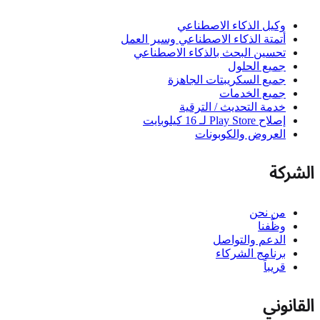
وكيل الذكاء الاصطناعي
أتمتة الذكاء الاصطناعي وسير العمل
تحسين البحث بالذكاء الاصطناعي
جميع الحلول
جميع السكريبتات الجاهزة
جميع الخدمات
خدمة التحديث / الترقية
إصلاح Play Store لـ 16 كيلوبايت
العروض والكوبونات
الشركة
من نحن
وظّفنا
الدعم والتواصل
برنامج الشركاء
قريباً
القانوني