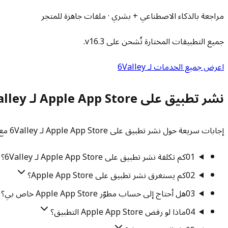
مراجعة بالذكاء الاصطناعي + بشري · ملفات جاهزة للمتجر
جميع التطبيقات المختارة تُشحن على v16.3.
اعرض جميع الخدمات لـ 6Valley
نشر تطبيق على Apple App Store لـ 6Valley — الأسئلة الشائعة
إجابات سريعة حول نشر تطبيق على Apple App Store لـ 6Valley مع AllsWeb. تحتاج شيئًا محددًا؟ تحدث إلى فريقنا.
01
كم تكلفة نشر تطبيق على Apple App Store لـ 6Valley؟
02
كم يستغرق نشر تطبيق على Apple App Store؟
03
هل أحتاج إلى حساب مطوّر Apple App Store خاص بي؟
04
ماذا لو رفض Apple App Store التطبيق؟