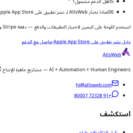
05
هل الدعم مشمول؟
06
لماذا تختار AllsWeb لـ نشر تطبيق على Apple App Store؟
استخدم اللوحة على اليمين لاختيار التطبيقات والدفع — دفعة Stripe واحدة.
دليل نشر تطبيق على Apple App Store
·
تواصل مع الدعم
AllsWeb
AI + Automation + Human Engineers — مشاريع جاهزة للإنتاج تُسلَّم في 1-3 أيام. تثبيت وتخصيص ورفع تطبيقات ودعم مُدار لأي سكريبت أو قاعدة كود.
hi@allsweb.com
+91 72328 80007
استكشف
وكيل الذكاء الاصطناعي