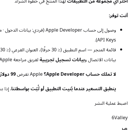
اختر أي مجموعة من التطبيقات
لهذا المنتج في خطوة الشراء.
أنت توفر:
وصول إلى حساب Apple Developer (فردي: بيانات الدخول · مؤسسة: ادعُ
API Keys).
بيانات الاتصال و
بيانات تسجيل تجريبية
لفريق مراجعة Apple.
لا تملك حساب Apple Developer؟
Apple تفرض
99 دولارًا سنويًا
ينطبق التسعير عندما بُنيت التطبيق أو ثُبّت بواسطتنا.
إذا بناها م
اضبط عملية النشر
6Valley