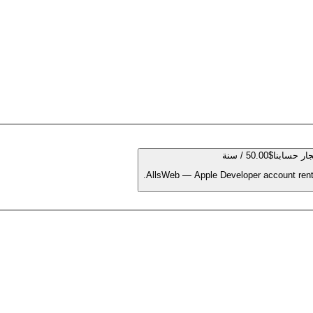
ار حسابنا
$50.00 / سنة