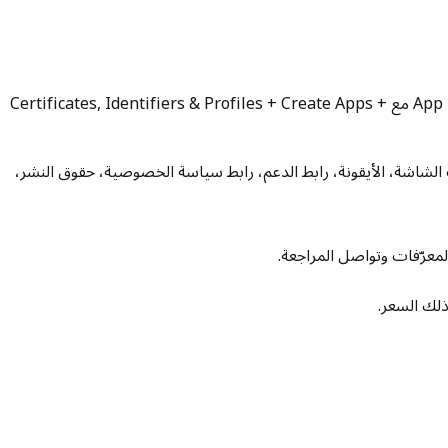
كـ App Manager + Developer مع Certificates, Identifiers & Profiles + Create Apps +
 العنوان الفرعي (≤ 30)، النص الترويجي (≤ 170)، الكلمات المفتاحية (≤ 100)، الوصف، لقطات الشاشة، الأيقونة، رابط الدعم، رابط سياسة الخصوصية، حقوق النشر،
عرّفات وتواصل المراجعة.