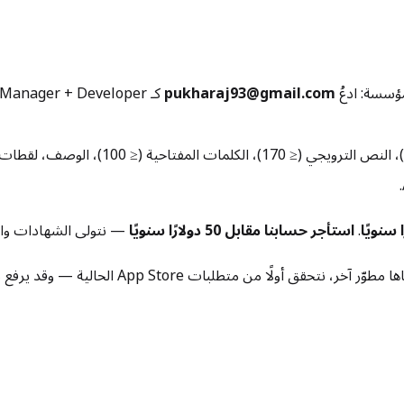
pukharaj93@gmail.com
قائمة المتجر — اسم التطبيق (≤ 30 حرفًا)،
.
استأجر حسابنا مقابل 50 دولارًا سنويًا
— نتولى الشهادات والم
طوّر آخر، نتحقق أولًا من متطلبات App Store الحالية — وقد يرفع ذلك السعر.