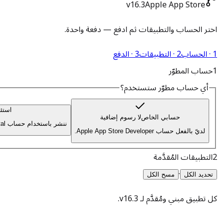
v16.3
Apple App Store
اختر الحساب والتطبيقات ثم ادفع — دفعة واحدة.
1 · الحساب
2 · التطبيقات
3 · الدفع
1
حساب المطوّر
أي حساب مطوّر ستستخدم؟
استئج
حسابي الخاص
لا رسوم إضافية
ننشر باستخدام حساب AllsWeb — Apple Developer account rental.
لديّ بالفعل حساب Apple App Store Developer.
2
التطبيقات المُقدَّمة
·
تحديد الكل
مسح الكل
كل تطبيق مبني ومُقدَّم لـ
v16.3
.