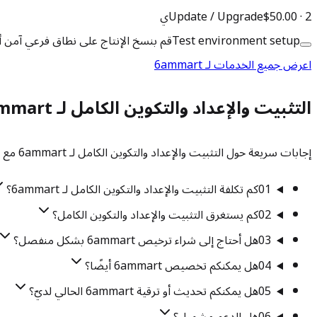
2ي
·
$50.00
Update / Upgrade
Test environment setup
قم بنسخ الإنتاج على نطاق فرعي آمن أ
اعرض جميع الخدمات لـ 6ammart
التثبيت والإعداد والتكوين الكامل لـ 6ammart — الأسئلة الشائعة
إجابات سريعة حول التثبيت والإعداد والتكوين الكامل لـ 6ammart مع AllsWeb. تحتاج شيئًا محددًا؟ تحدث إلى فريقنا.
01
كم تكلفة التثبيت والإعداد والتكوين الكامل لـ 6ammart؟
02
كم يستغرق التثبيت والإعداد والتكوين الكامل؟
03
هل أحتاج إلى شراء ترخيص 6ammart بشكل منفصل؟
04
هل يمكنكم تخصيص 6ammart أيضًا؟
05
هل يمكنكم تحديث أو ترقية 6ammart الحالي لديّ؟