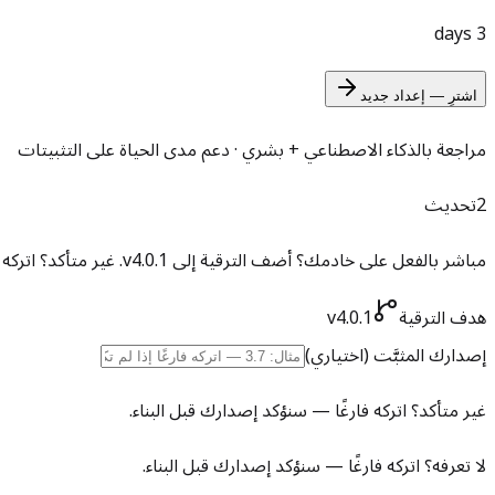
3 days
اشترِ — إعداد جديد
مراجعة بالذكاء الاصطناعي + بشري · دعم مدى الحياة على التثبيتات
2
تحديث
مباشر بالفعل على خادمك؟ أضف الترقية إلى v4.0.1.
غير متأكد؟ اتركه 
هدف الترقية
v4.0.1
إصدارك المثبَّت
(اختياري)
غير متأكد؟ اتركه فارغًا — سنؤكد إصدارك قبل البناء.
لا تعرفه؟ اتركه فارغًا — سنؤكد إصدارك قبل البناء.