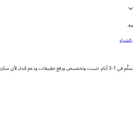
ه.
 الشراء