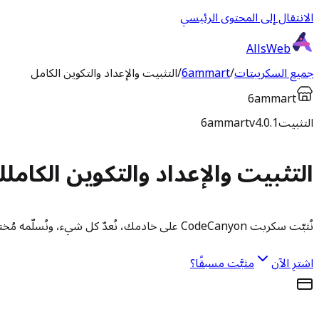
الانتقال إلى المحتوى الرئيسي
AllsWeb
جميع السكريبتات
/
6ammart
/
التثبيت والإعداد والتكوين الكامل
6ammart
التثبيت
v4.0.1
6ammart
التثبيت والإعداد والتكوين الكامل
لـ t
نُثبّت سكربت CodeCanyon على خادمك، نُعدّ كل شيء، ونُسلّمه مُختبرًا وجاهزًا للإنتاج.
اشترِ الآن
مثبَّت مسبقًا؟