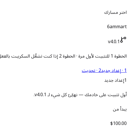
اختر مسارك
6ammart
v4.0.1
الخطوة 1 للتثبيت لأول مرة · الخطوة 2 إذا كنت تشغّل السكريبت بالفعل
1 · إعداد جديد
2 · تحديث
1
إعداد جديد
أول تثبيت على خادمك — نهيّئ كل شيء لـ v4.0.1.
يبدأ من
$100.00