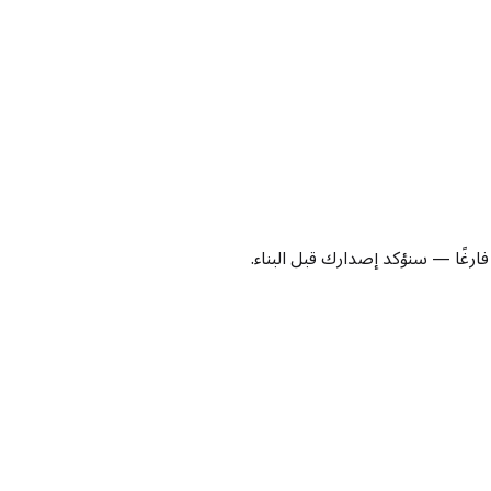
فارغًا — سنؤكد إصدارك قبل البناء.