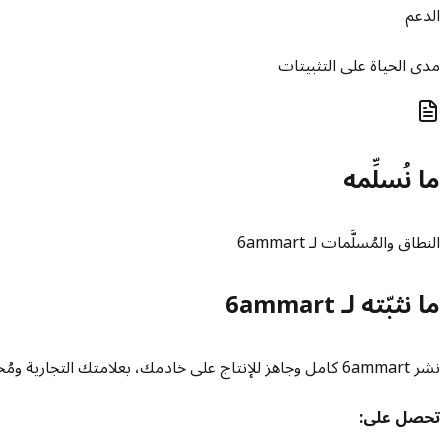
الدعم
مدى الحياة على التثبيتات
ما نُسلِّمه
النطاق والمُسلَّمات لـ 6ammart
ما نثبّته لـ 6ammart
نشر 6ammart كامل وجاهز للإنتاج على خادمك، بعلامتك التجارية ومُختبر من البداية للنهاية قبل التسليم.
تحصل على: