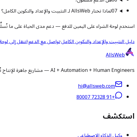
06
هل الدعم مشمول؟
07
لماذا تختار AllsWeb لـ التثبيت والإعداد والتكوين الكامل؟
استخدم لوحة الشراء على اليمين للدفع — دعم مدى الحياة على ما نُسلِّم
دليل التثبيت والإعداد والتكوين الكامل
·
تواصل مع الدعم
·
انتقل إلى لوحة
AllsWeb
AI + Automation + Human Engineers — مشاريع جاهزة للإنتاج تُسلَّم في 1-3 أيام. تثبيت وتخصيص ورفع تطبيقات ودعم مُدار لأي سكريبت أو قاعدة كود.
hi@allsweb.com
+91 72328 80007
استكشف
وكيل الذكاء الاصطناعي