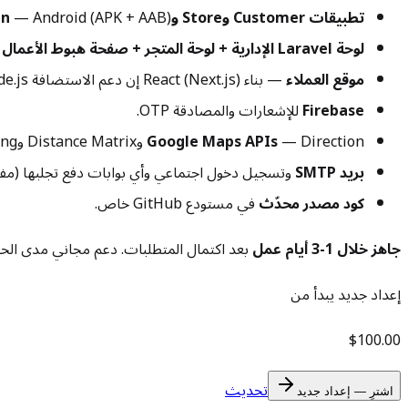
تطبيقات Customer وStore وDeliveryman
— Android (APK + AAB) وiOS (بناء بدون توقيع) بشعارك واسمك وPackage ID وشاشة البداية وألوان الثيم.
لوحة Laravel الإدارية + لوحة المتجر + صفحة هبوط الأعمال
ع
موقع العملاء
— بناء React (Next.js) إن دعم الاستضافة Node.js، وإلا بناء Flutter web.
Firebase
للإشعارات والمصادقة OTP.
— Direction وDistance Matrix وGeocoding وPlaces وMaps SDK لـ Android + iOS.
Google Maps APIs
بريد SMTP
وتسجيل دخول اجتماعي وأي بوابات دفع تجلبها (مفاتيح API حية + أسرار ook
كود مصدر محدّث
في مستودع GitHub خاص.
جاهز خلال 1-3 أيام عمل
بعد اكتمال المتطلبات. دعم مجاني مدى الحي
إعداد جديد يبدأ من
$100.00
تحديث
اشترِ — إعداد جديد