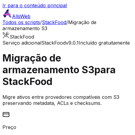
Ir para o conteúdo principal
AllsWeb
Todos os scripts
/
StackFood
/
Migração de
armazenamento S3
StackFood
Serviço adicional
StackFood
v9.0.1
Incluído gratuitamente
Migração de
armazenamento S3
para
StackFood
Migre ativos entre provedores compatíveis com S3
preservando metadata, ACLs e checksums.
Preço