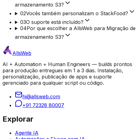
armazenamento S3?
02
Vocês também personalizam o StackFood?
03
O suporte está incluído?
04
Por que escolher a AllsWeb para Migração de
armazenamento S3?
AllsWeb
AI + Automation + Human Engineers — builds prontos
para produção entregues em 1 a 3 dias. Instalação,
personalização, publicação de apps e suporte
gerenciado para qualquer script ou código.
hi@allsweb.com
+91 72328 80007
Explorar
Agente IA
Automações e Fluxos com IA