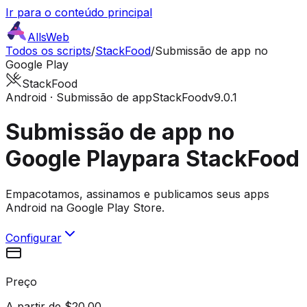
Ir para o conteúdo principal
AllsWeb
Todos os scripts
/
StackFood
/
Submissão de app no
Google Play
StackFood
Android · Submissão de app
StackFood
v9.0.1
Submissão de app no
Google Play
para StackFood
Empacotamos, assinamos e publicamos seus apps
Android na Google Play Store.
Configurar
Preço
A partir de $20.00