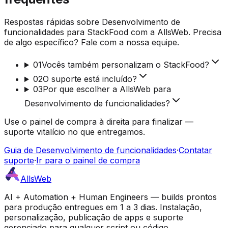
Respostas rápidas sobre Desenvolvimento de
funcionalidades para StackFood com a AllsWeb. Precisa
de algo específico? Fale com a nossa equipe.
01
Vocês também personalizam o StackFood?
02
O suporte está incluído?
03
Por que escolher a AllsWeb para
Desenvolvimento de funcionalidades?
Use o painel de compra à direita para finalizar —
suporte vitalício no que entregamos.
Guia de Desenvolvimento de funcionalidades
·
Contatar
suporte
·
Ir para o painel de compra
AllsWeb
AI + Automation + Human Engineers — builds prontos
para produção entregues em 1 a 3 dias. Instalação,
personalização, publicação de apps e suporte
gerenciado para qualquer script ou código.