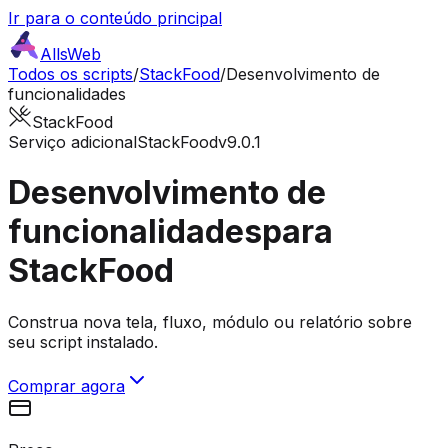
Ir para o conteúdo principal
AllsWeb
Todos os scripts
/
StackFood
/
Desenvolvimento de
funcionalidades
StackFood
Serviço adicional
StackFood
v9.0.1
Desenvolvimento de
funcionalidades
para
StackFood
Construa nova tela, fluxo, módulo ou relatório sobre
seu script instalado.
Comprar agora