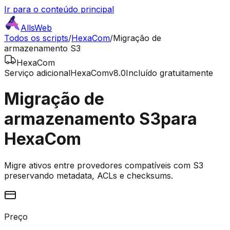
Ir para o conteúdo principal
AllsWeb
Todos os scripts
/
HexaCom
/
Migração de
armazenamento S3
HexaCom
Serviço adicional
HexaCom
v8.0
Incluído gratuitamente
Migração de
armazenamento S3
para
HexaCom
Migre ativos entre provedores compatíveis com S3
preservando metadata, ACLs e checksums.
Preço