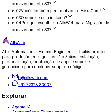
armazenamento S3?
02
Vocês também personalizam o HexaCom?
03
O suporte está incluído?
04
Por que escolher a AllsWeb para Migração de
armazenamento S3?
AllsWeb
AI + Automation + Human Engineers — builds prontos
para produção entregues em 1 a 3 dias. Instalação,
personalização, publicação de apps e suporte
gerenciado para qualquer script ou código.
hi@allsweb.com
+91 72328 80007
Explorar
Agente IA
Automações e Fluxos com IA