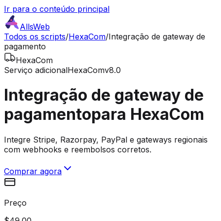
Ir para o conteúdo principal
AllsWeb
Todos os scripts
/
HexaCom
/
Integração de gateway de
pagamento
HexaCom
Serviço adicional
HexaCom
v8.0
Integração de gateway de
pagamento
para HexaCom
Integre Stripe, Razorpay, PayPal e gateways regionais
com webhooks e reembolsos corretos.
Comprar agora
Preço
$49.00